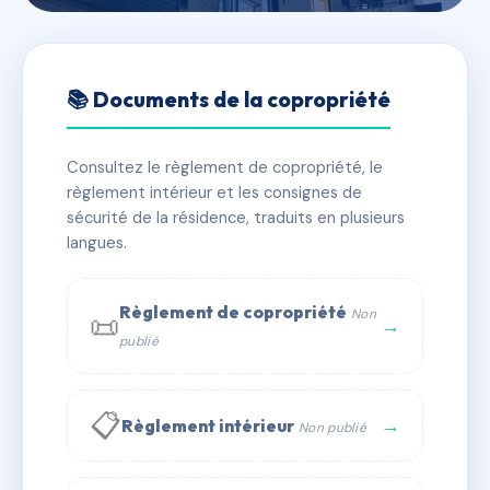
🇫🇷 RFRAC6410849
Montée Ringrave
📚 Documents de la copropriété
📍 7 mte guy ringrave 83990 Saint-Tropez
Consultez le règlement de copropriété, le
✓ Immatriculée
🏠 3 lots
🏗 1 bâtiment(s)
règlement intérieur et les consignes de
sécurité de la résidence, traduits en plusieurs
langues.
📞 Contacter Syndic Digital
💬 WhatsApp
✉ Email
Règlement de copropriété
Non
📜
→
publié
📋
→
Règlement intérieur
Non publié