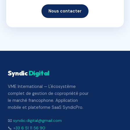
Nous contacter
Syndic
Digital
VME International — L'écosystème
complet de gestion de copropriété pour
le marché francophone. Application
mobile et plateforme SaaS SyndicPro.
📧
syndic.digital@gmail.com
📞
+33 6 51 11 56 90