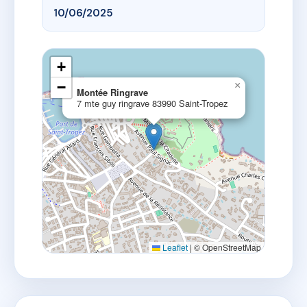
10/06/2025
+
−
×
Montée Ringrave
7 mte guy ringrave 83990 Saint-Tropez
Leaflet
|
© OpenStreetMap