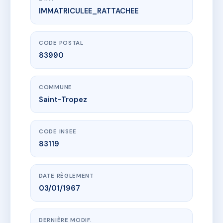
IMMATRICULEE_RATTACHEE
www.vme.plus/AC6410849
Montée Ringrave
7 mte guy ringrave
83990 Saint-Tropez
CODE POSTAL
83990
COMMUNE
Saint-Tropez
CODE INSEE
83119
DATE RÈGLEMENT
03/01/1967
DERNIÈRE MODIF.