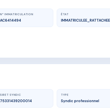
N° IMMATRICULATION
ÉTAT
AC6414494
IMMATRICULEE_RATTACHEE
vme.plus/AC6414494
PERCE NEIGE
259 ROUTE DES ESSERTETS
SIRET SYNDIC
TYPE
75331439200014
Syndic professionnel