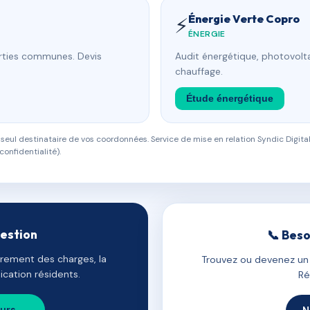
Énergie Verte Copro
⚡
ÉNERGIE
arties communes. Devis
Audit énergétique, photovolta
chauffage.
Étude énergétique
eul destinataire de vos coordonnées. Service de mise en relation Syndic Digital
confidentialité).
gestion
📞 Beso
uvrement des charges, la
Trouvez ou devenez un c
cation résidents.
Ré