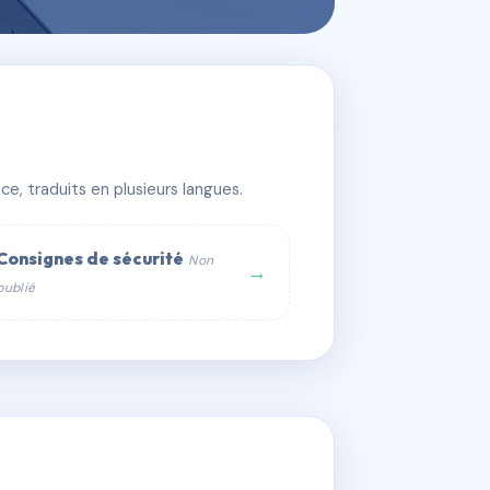
e, traduits en plusieurs langues.
Consignes de sécurité
Non
→
publié
web :
om