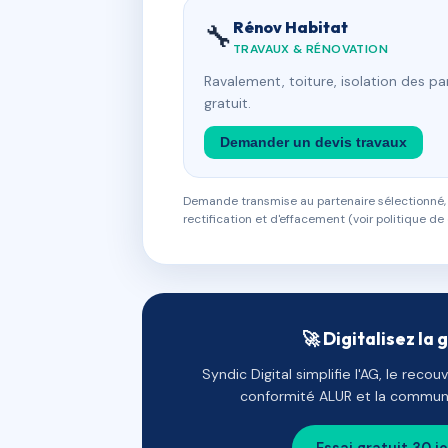
Rénov Habitat
🔧
TRAVAUX & RÉNOVATION
Ravalement, toiture, isolation des p
gratuit.
Demander un devis travaux
Demande transmise au partenaire sélectionné, s
rectification et d'effacement (voir politique de 
🚀 Digitalisez la 
Syndic Digital simplifie l'AG, le reco
conformité ALUR et la communi