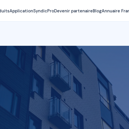
duits
Application
SyndicPro
Devenir partenaire
Blog
Annuaire Fra