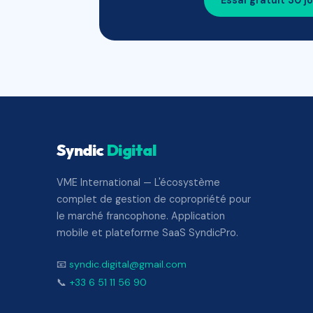
Essai gratuit 30 j
Syndic
Digital
VME International — L'écosystème
complet de gestion de copropriété pour
le marché francophone. Application
mobile et plateforme SaaS SyndicPro.
📧
syndic.digital@gmail.com
📞
+33 6 51 11 56 90