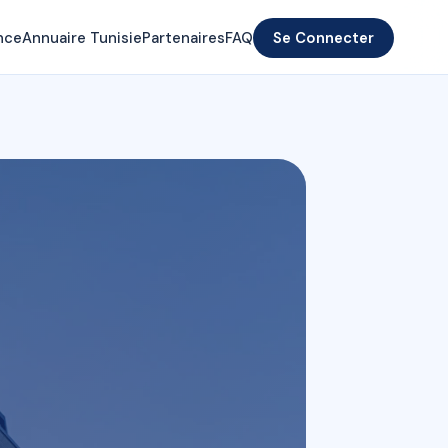
nce
Annuaire Tunisie
Partenaires
FAQ
Se Connecter