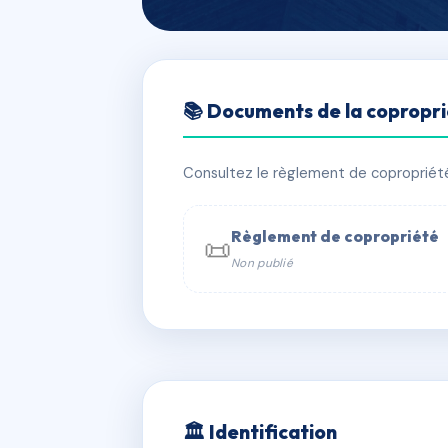
🇫🇷 RFRAC6414494
📚 Documents de la copropr
PERCE NEIGE
📍 205 ET 259 ROUTE DES ESSERTE
Consultez le règlement de copropriété, 
✓ Immatriculée
🏠 115 lots
🏗 2 
Règlement de copropriété
📜
Non publié
📞 Contacter Syndic Digital

Coproprié
229 
N°
w
🏛 Identification