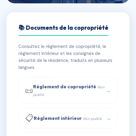
🇫🇷 RFRAC6415228
SDC 38 AVE PARMENTIER
📚 Documents de la copropriété
📍 38 av parmentier 75011 Paris
Consultez le règlement de copropriété, le
✓ Immatriculée
🏠 23 lots
🏗 1 bâtiment(s)
règlement intérieur et les consignes de
sécurité de la résidence, traduits en plusieurs
langues.
📞 Contacter Syndic Digital
💬 WhatsApp
✉ Email
Règlement de copropriété
Non
📜
→
publié
📋
→
Règlement intérieur
Non publié