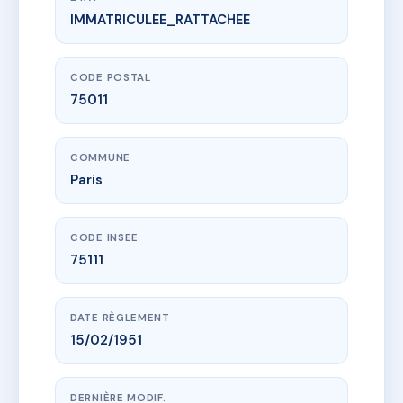
IMMATRICULEE_RATTACHEE
www.vme.plus/AC6415228
SDC 38 AVE PARMENTIER
38 av parmentier
75011 Paris
CODE POSTAL
75011
COMMUNE
Paris
CODE INSEE
75111
DATE RÈGLEMENT
15/02/1951
DERNIÈRE MODIF.