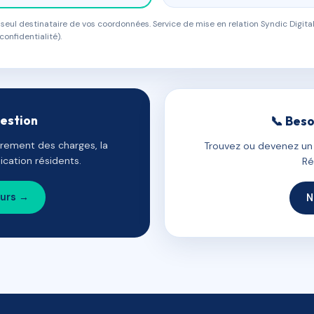
eul destinataire de vos coordonnées. Service de mise en relation Syndic Digital
confidentialité).
gestion
📞 Beso
uvrement des charges, la
Trouvez ou devenez un c
cation résidents.
Ré
ours →
N