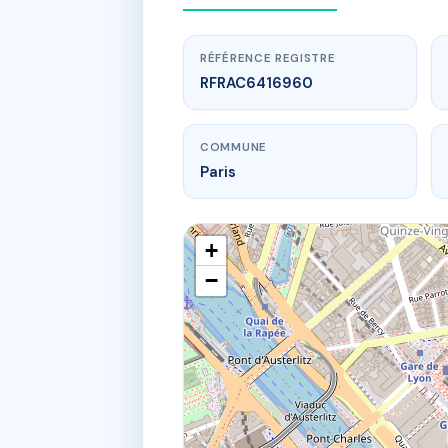
RÉFÉRENCE REGISTRE
RFRAC6416960
COMMUNE
Paris
+
−
www.
C
8 pl du c