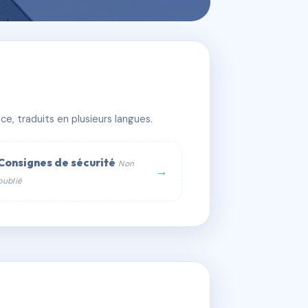
e, traduits en plusieurs langues.
Consignes de sécurité
Non
→
publié
web :
om