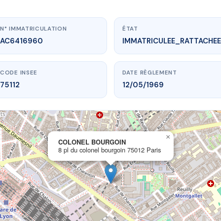
N° IMMATRICULATION
ÉTAT
AC6416960
IMMATRICULEE_RATTACHEE
CODE INSEE
DATE RÈGLEMENT
75112
12/05/1969
×
vme.plus/AC6416960
COLONEL BOURGOIN
8 pl du colonel bourgoin 75012 Paris
OLONEL BOURGOIN
olonel bourgoin
75012 Paris