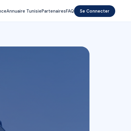
nce
Annuaire Tunisie
Partenaires
FAQ
Se Connecter