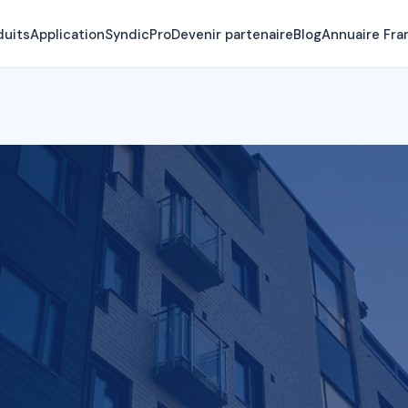
duits
Application
SyndicPro
Devenir partenaire
Blog
Annuaire Fra