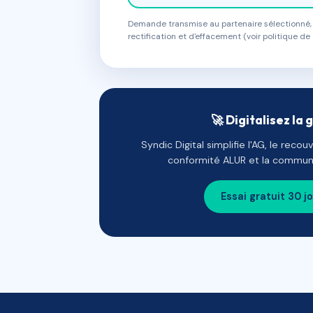
Demande transmise au partenaire sélectionné, s
rectification et d'effacement (voir politique de 
🚀 Digitalisez la 
Syndic Digital simplifie l'AG, le reco
conformité ALUR et la communi
Essai gratuit 30 j