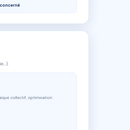
concerné
ie…).
ïque collectif, optimisation