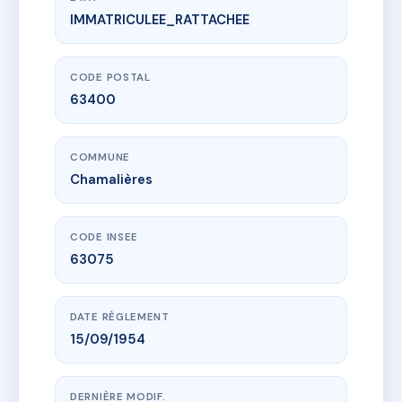
IMMATRICULEE_RATTACHEE
www.vme.plus/AC6420335
12 GAMBETTA
12 bd gambetta
63400 Chamalières
CODE POSTAL
63400
COMMUNE
Chamalières
CODE INSEE
63075
DATE RÈGLEMENT
15/09/1954
DERNIÈRE MODIF.