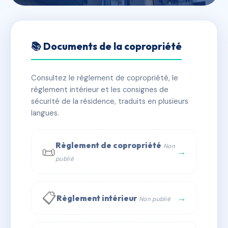
🇫🇷 RFRAC6420335
12 GAMBETTA
📚 Documents de la copropriété
📍 12 bd gambetta 63400 Chamalières
Consultez le règlement de copropriété, le
✓ Immatriculée
🏠 20 lots
🏗 1 bâtiment(s)
règlement intérieur et les consignes de
sécurité de la résidence, traduits en plusieurs
langues.
📞 Contacter Syndic Digital
💬 WhatsApp
✉ Email
Règlement de copropriété
Non
📜
→
publié
📋
→
Règlement intérieur
Non publié