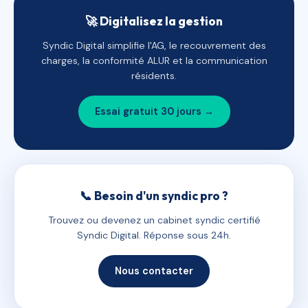
🚀 Digitalisez la gestion
Syndic Digital simplifie l'AG, le recouvrement des
charges, la conformité ALUR et la communication
résidents.
Essai gratuit 30 jours →
📞 Besoin d'un syndic pro ?
Trouvez ou devenez un cabinet syndic certifié
Syndic Digital. Réponse sous 24h.
Nous contacter