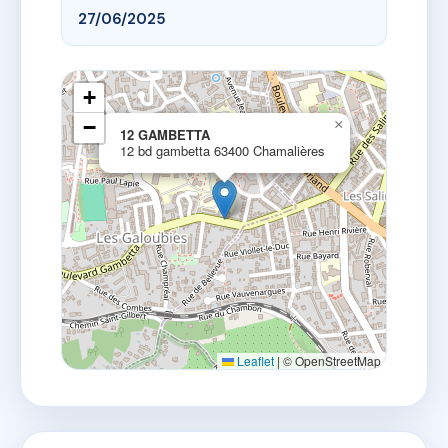
27/06/2025
+
−
×
12 GAMBETTA
12 bd gambetta 63400 Chamalières
Leaflet
|
© OpenStreetMap