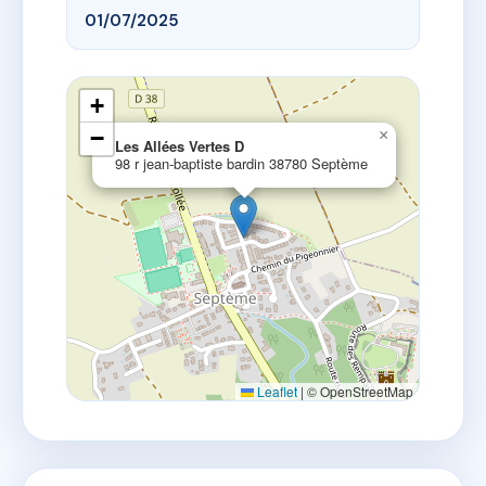
01/07/2025
+
−
×
Les Allées Vertes D
98 r jean-baptiste bardin 38780 Septème
Leaflet
|
© OpenStreetMap