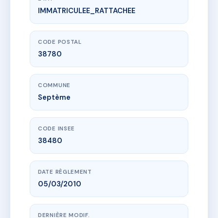
IMMATRICULEE_RATTACHEE
www.vme.plus/AC6424055
Les Allées Vertes D
98 r jean-baptiste bardin
38780 Septème
CODE POSTAL
38780
COMMUNE
Septème
CODE INSEE
38480
DATE RÈGLEMENT
05/03/2010
DERNIÈRE MODIF.