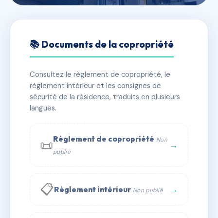
🇫🇷 RFRAC6424055
Les Allées Vertes D
📚 Documents de la copropriété
📍 98 r jean-baptiste bardin 38780 Septème
Consultez le règlement de copropriété, le
✓ Immatriculée
🏠 16 lots
🏗 1 bâtiment(s)
règlement intérieur et les consignes de
sécurité de la résidence, traduits en plusieurs
langues.
📞 Contacter Syndic Digital
💬 WhatsApp
✉ Email
Règlement de copropriété
Non
📜
→
publié
📋
→
Règlement intérieur
Non publié