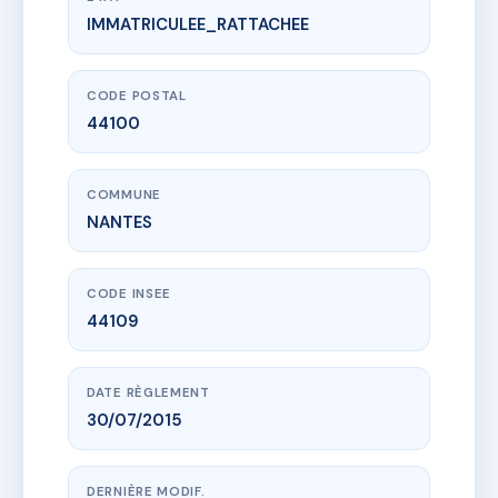
IMMATRICULEE_RATTACHEE
www.vme.plus/AC6426944
VILLAMEDIA 3
19 all elsa triolet
44100 NANTES
CODE POSTAL
44100
COMMUNE
NANTES
CODE INSEE
44109
DATE RÈGLEMENT
30/07/2015
DERNIÈRE MODIF.