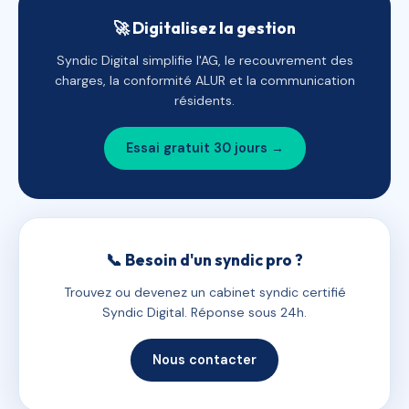
🚀 Digitalisez la gestion
Syndic Digital simplifie l'AG, le recouvrement des
charges, la conformité ALUR et la communication
résidents.
Essai gratuit 30 jours →
📞 Besoin d'un syndic pro ?
Trouvez ou devenez un cabinet syndic certifié
Syndic Digital. Réponse sous 24h.
Nous contacter