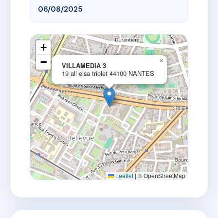
06/08/2025
+
−
×
VILLAMEDIA 3
19 all elsa triolet 44100 NANTES
Leaflet
|
© OpenStreetMap