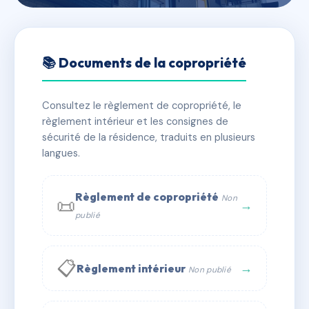
🇫🇷 RFRAC6426944
VILLAMEDIA 3
📚 Documents de la copropriété
📍 19 all elsa triolet 44100 NANTES
Consultez le règlement de copropriété, le
✓ Immatriculée
🏠 55 lots
🏗 1 bâtiment(s)
règlement intérieur et les consignes de
sécurité de la résidence, traduits en plusieurs
langues.
📞 Contacter Syndic Digital
💬 WhatsApp
✉ Email
Règlement de copropriété
Non
📜
→
publié
📋
→
Règlement intérieur
Non publié