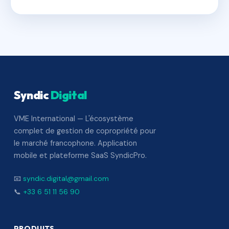
Syndic
Digital
VME International — L'écosystème
complet de gestion de copropriété pour
le marché francophone. Application
mobile et plateforme SaaS SyndicPro.
📧
syndic.digital@gmail.com
📞
+33 6 51 11 56 90
PRODUITS