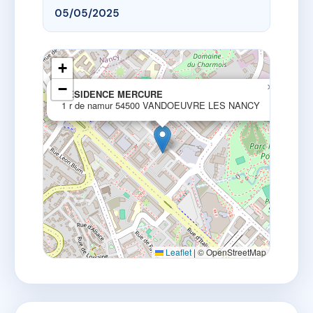
05/05/2025
+
−
×
RESIDENCE MERCURE
1 r de namur 54500 VANDOEUVRE LES NANCY
Leaflet
|
© OpenStreetMap