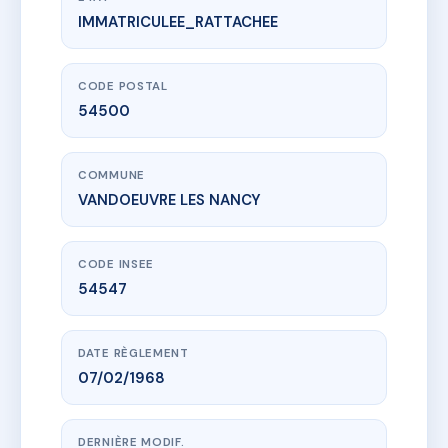
IMMATRICULEE_RATTACHEE
www.vme.plus/AC6429427
RESIDENCE MERCURE
1 r de namur
54500 VANDOEUVRE LES NANCY
CODE POSTAL
54500
COMMUNE
VANDOEUVRE LES NANCY
CODE INSEE
54547
DATE RÈGLEMENT
07/02/1968
DERNIÈRE MODIF.