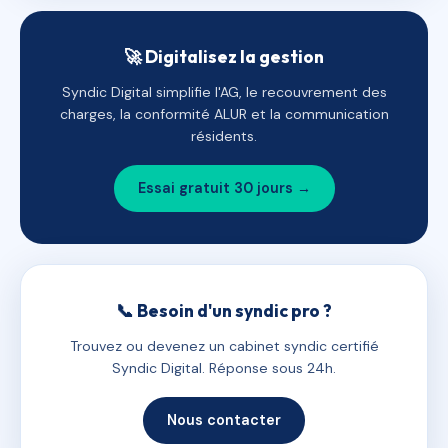
🚀 Digitalisez la gestion
Syndic Digital simplifie l'AG, le recouvrement des
charges, la conformité ALUR et la communication
résidents.
Essai gratuit 30 jours →
📞 Besoin d'un syndic pro ?
Trouvez ou devenez un cabinet syndic certifié
Syndic Digital. Réponse sous 24h.
Nous contacter