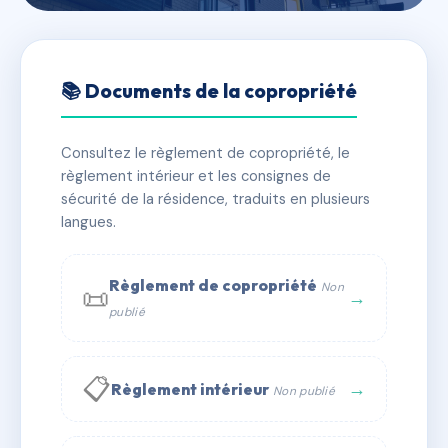
🇫🇷 RFRAC6429427
RESIDENCE MERCURE
📚 Documents de la copropriété
📍 1 r de namur 54500 VANDOEUVRE LES NANCY
Consultez le règlement de copropriété, le
✓ Immatriculée
🏠 140 lots
🏗 2 bâtiment(s)
règlement intérieur et les consignes de
sécurité de la résidence, traduits en plusieurs
langues.
📞 Contacter Syndic Digital
💬 WhatsApp
✉ Email
Règlement de copropriété
Non
📜
→
publié
📋
→
Règlement intérieur
Non publié