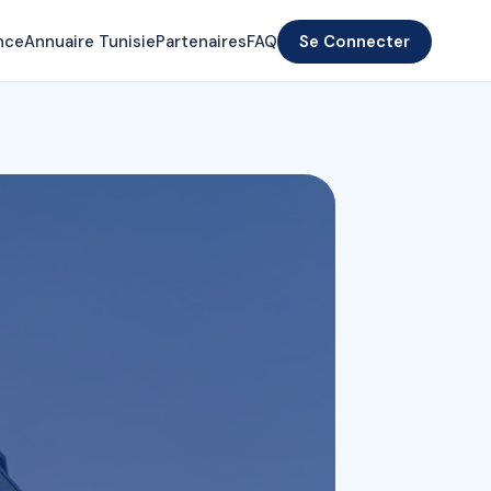
nce
Annuaire Tunisie
Partenaires
FAQ
Se Connecter