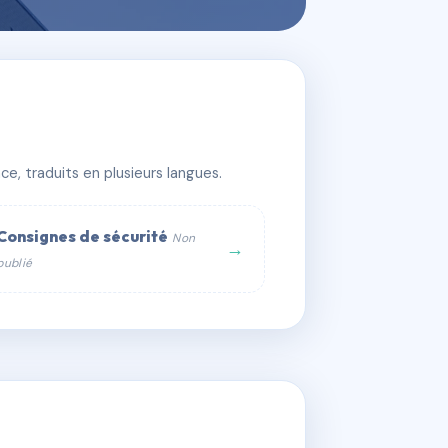
e, traduits en plusieurs langues.
Consignes de sécurité
Non
→
publié
web :
om