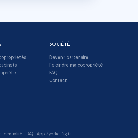
S
SOCIÉTÉ
copropriétés
Devenir partenaire
cabinets
Rejoindre ma copropriété
ropriété
FAQ
Contact
fidentialité
·
FAQ
·
App Syndic Digital