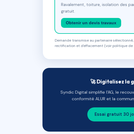
Ravalement, toiture, isolation des p
gratuit.
Obtenir un devis travaux
Demande transmise au partenaire sélectionné, s
rectification et d'effacement (voir politique de 
🚀 Digitalisez la 
Syndic Digital simplifie l'AG, le reco
conformité ALUR et la communi
Essai gratuit 30 j