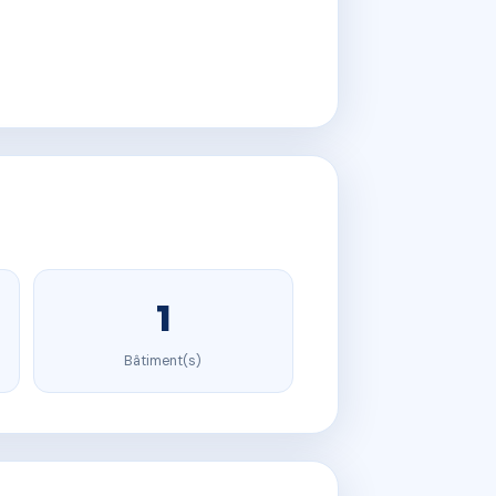
1
Bâtiment(s)