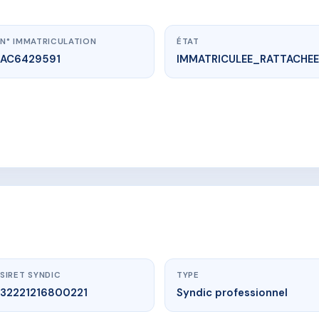
N° IMMATRICULATION
ÉTAT
AC6429591
IMMATRICULEE_RATTACHEE
www.vme.plus/AC6429591
HAUT SARTOUX 2A
UX 2A RUELLE DES ASPHODELES 06560 VALBONNE
SIRET SYNDIC
TYPE
32221216800221
Syndic professionnel