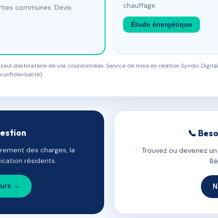
chauffage.
arties communes. Devis
Étude énergétique
eul destinataire de vos coordonnées. Service de mise en relation Syndic Digital
confidentialité).
gestion
📞 Beso
uvrement des charges, la
Trouvez ou devenez un c
cation résidents.
Ré
ours →
N