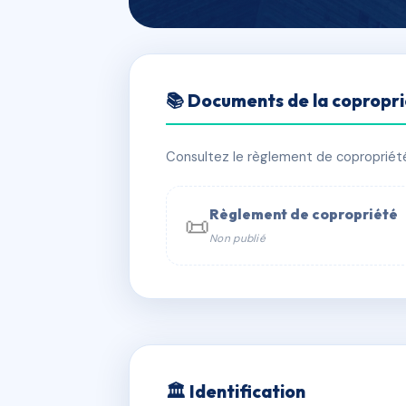
🇫🇷 RFRAC6429591
📚 Documents de la copropr
HAUT SARTOU
📍 HAUT SARTOUX 2A RUELLE DES 
Consultez le règlement de copropriété, 
✓ Immatriculée
🏠 21 lots
🏗 1 b
Règlement de copropriété
📜
Non publié
📞 Contacter Syndic Digital

Copropriét
229 
w
🏛 Identification