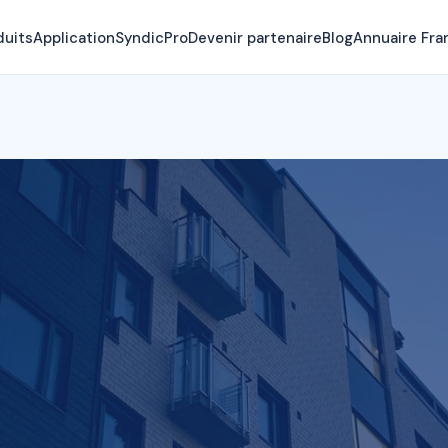
duits
Application
SyndicPro
Devenir partenaire
Blog
Annuaire Fra