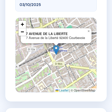
03/10/2025
+
−
×
7 AVENUE DE LA LIBERTE
7 Avenue de la Liberté 92400 Courbevoie
Leaflet
|
© OpenStreetMap