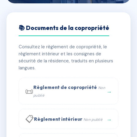
🇫🇷 RFRAC6429674
7 AVENUE DE LA LIBERTE
📚 Documents de la copropriété
📍 7 Avenue de la Liberté 92400 Courbevoie
Consultez le règlement de copropriété, le
✓ Immatriculée
🏠 23 lots
🏗 1 bâtiment(s)
règlement intérieur et les consignes de
sécurité de la résidence, traduits en plusieurs
langues.
📞 Contacter Syndic Digital
💬 WhatsApp
✉ Email
Règlement de copropriété
Non
📜
→
publié
📋
→
Règlement intérieur
Non publié