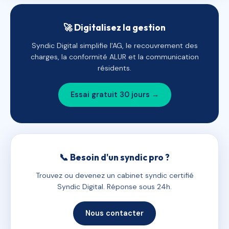
🚀 Digitalisez la gestion
Syndic Digital simplifie l'AG, le recouvrement des
charges, la conformité ALUR et la communication
résidents.
Essai gratuit 30 jours →
📞 Besoin d'un syndic pro ?
Trouvez ou devenez un cabinet syndic certifié
Syndic Digital. Réponse sous 24h.
Nous contacter