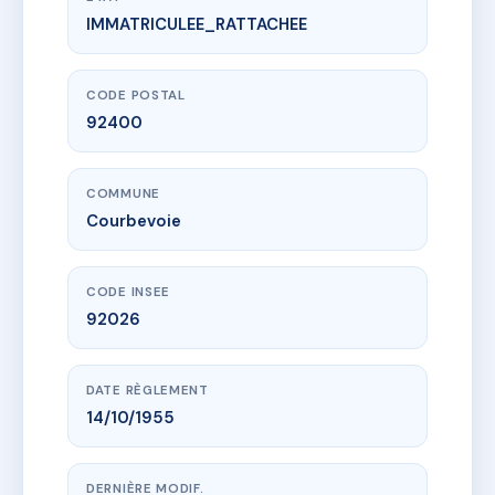
IMMATRICULEE_RATTACHEE
www.vme.plus/AC6429674
7 AVENUE DE LA LIBERTE
7 Avenue De La Liberté
92400 Courbevoie
CODE POSTAL
92400
COMMUNE
Courbevoie
CODE INSEE
92026
DATE RÈGLEMENT
14/10/1955
DERNIÈRE MODIF.