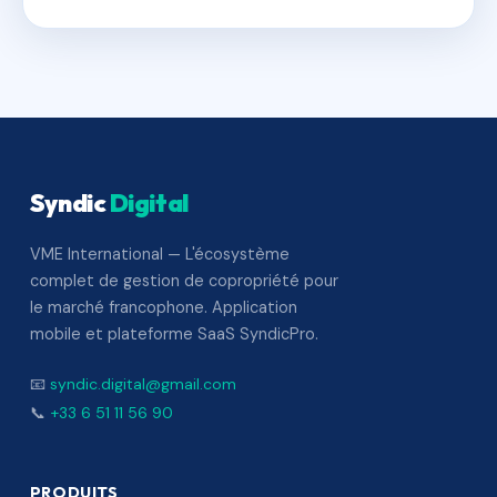
Syndic
Digital
VME International — L'écosystème
complet de gestion de copropriété pour
le marché francophone. Application
mobile et plateforme SaaS SyndicPro.
📧
syndic.digital@gmail.com
📞
+33 6 51 11 56 90
PRODUITS