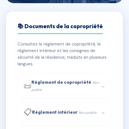
🇫🇷 RFRAC6430565
65 RUE DE LA REPUBLIQUE
📚 Documents de la copropriété
📍 65 r de la republique 54000 NANCY
Consultez le règlement de copropriété, le
✓ Immatriculée
🏠 11 lots
🏗 1 bâtiment(s)
règlement intérieur et les consignes de
sécurité de la résidence, traduits en plusieurs
langues.
📞 Contacter Syndic Digital
💬 WhatsApp
✉ Email
Règlement de copropriété
Non
📜
→
publié
📋
→
Règlement intérieur
Non publié