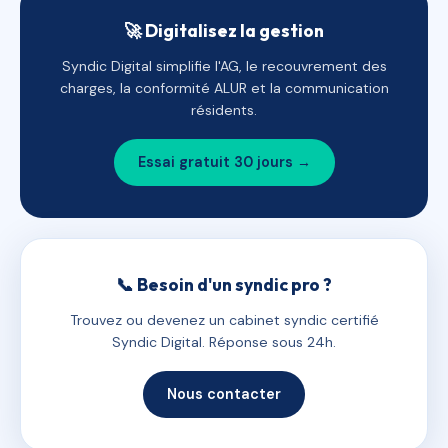
🚀 Digitalisez la gestion
Syndic Digital simplifie l'AG, le recouvrement des
charges, la conformité ALUR et la communication
résidents.
Essai gratuit 30 jours →
📞 Besoin d'un syndic pro ?
Trouvez ou devenez un cabinet syndic certifié
Syndic Digital. Réponse sous 24h.
Nous contacter