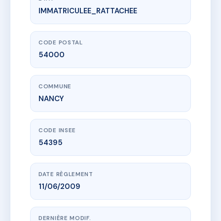
IMMATRICULEE_RATTACHEE
www.vme.plus/AC6430565
65 RUE DE LA REPUBLIQUE
65 r de la republique
54000 NANCY
CODE POSTAL
54000
COMMUNE
NANCY
CODE INSEE
54395
DATE RÈGLEMENT
11/06/2009
DERNIÈRE MODIF.