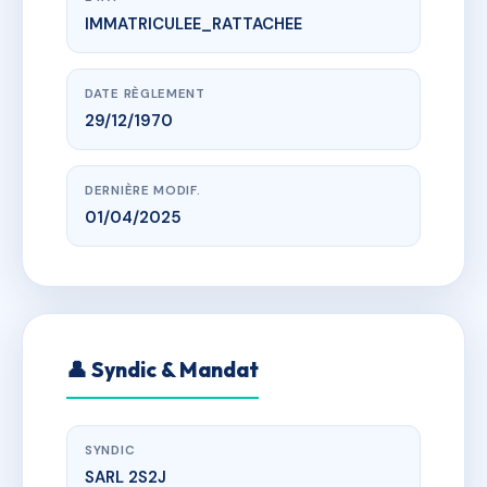
IMMATRICULEE_RATTACHEE
www.vme.plus/AC6431894
LA SORCA
499 ROUTE DU BOUCHET
DATE RÈGLEMENT
29/12/1970
DERNIÈRE MODIF.
01/04/2025
👤 Syndic & Mandat
SYNDIC
SARL 2S2J