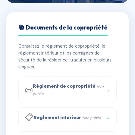
🇫🇷 RFRAC6431894
LA SORCA
📚 Documents de la copropriété
📍 499 ROUTE DU BOUCHET
Consultez le règlement de copropriété, le
✓ Immatriculée
🏠 64 lots
🏗 1 bâtiment(s)
règlement intérieur et les consignes de
sécurité de la résidence, traduits en plusieurs
langues.
📞 Contacter Syndic Digital
💬 WhatsApp
✉ Email
Règlement de copropriété
Non
📜
→
publié
📋
→
Règlement intérieur
Non publié