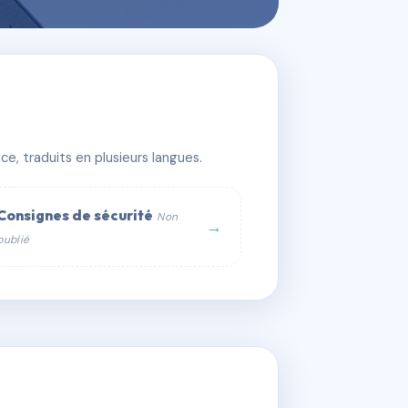
e, traduits en plusieurs langues.
Consignes de sécurité
Non
→
publié
web :
om