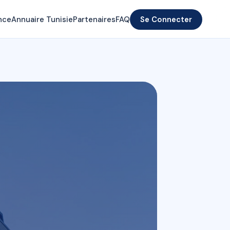
nce
Annuaire Tunisie
Partenaires
FAQ
Se Connecter