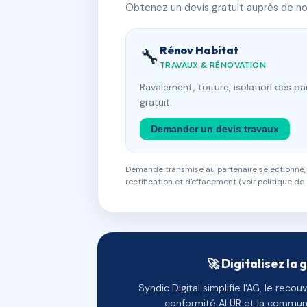
Obtenez un devis gratuit auprès de nos
Rénov Habitat
🔧
TRAVAUX & RÉNOVATION
Ravalement, toiture, isolation des p
gratuit.
Demander un devis travaux
Demande transmise au partenaire sélectionné, s
rectification et d'effacement (voir politique de 
🚀 Digitalisez la 
Syndic Digital simplifie l'AG, le reco
conformité ALUR et la communi