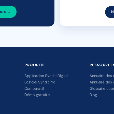
ours →
N
PRODUITS
RESSOURCE
Application Syndic Digital
Annuaire des 
Logiciel SyndicPro
Annuaire des 
Comparatif
Glossaire cop
Démo gratuite
Blog