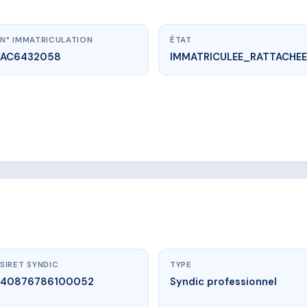
N° IMMATRICULATION
ÉTAT
AC6432058
IMMATRICULEE_RATTACHEE
vme.plus/AC6432058
ANQUETIL IV
idge, 97139 Les Abymes
SIRET SYNDIC
TYPE
40876786100052
Syndic professionnel