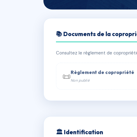
🇫🇷 RFRAC6432058
📚 Documents de la copropr
ANQUETIL IV
📍 baimbridge, 97139 Les Abymes
Consultez le règlement de copropriété, 
✓ Immatriculée
🏠 152 lots
🏗 1 
Règlement de copropriété
📜
Non publié
📞 Contacter Syndic Digital

Coproprié
229 
N°
w
🏛 Identification