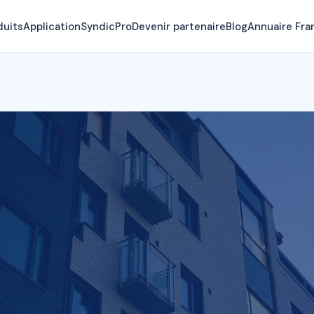
duits
Application
SyndicPro
Devenir partenaire
Blog
Annuaire Fra