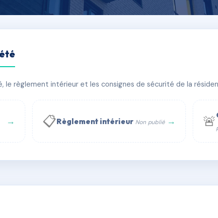
iété
le règlement intérieur et les consignes de sécurité de la résidenc
bâtiment(s)
📋
🚨
→
→
Règlement intérieur
Non publié
 WhatsApp
✉ Email
té
rue Saint-Honoré, 75001 Paris - Tél. : +33 6 51 11 56 90 - 
AC6432058
🇫🇷
ww.syndic.digital - E-mail : syndic.digital@gmail.c