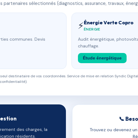
 partenaires sélectionnés (diagnostics, assurance, travaux, énerg
Énergie Verte Copro
⚡
ÉNERGIE
arties communes. Devis
Audit énergétique, photovolta
chauffage.
Étude énergétique
eul destinataire de vos coordonnées. Service de mise en relation Syndic Digital
confidentialité).
gestion
📞 Beso
uvrement des charges, la
Trouvez ou devenez un c
cation résidents.
Ré