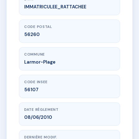
IMMATRICULEE_RATTACHEE
www.vme.plus/AC6434039
SYND COPRO ALAMANDA
1 pl de youghal
56260 Larmor-Plage
CODE POSTAL
56260
COMMUNE
Larmor-Plage
CODE INSEE
56107
DATE RÈGLEMENT
08/06/2010
DERNIÈRE MODIF.