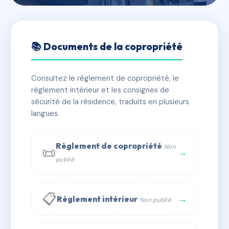
🇫🇷 RFRAC6434039
SYND COPRO ALAMANDA
📚 Documents de la copropriété
📍 1 pl de youghal 56260 Larmor-Plage
Consultez le règlement de copropriété, le
✓ Immatriculée
🏠 13 lots
🏗 1 bâtiment(s)
règlement intérieur et les consignes de
sécurité de la résidence, traduits en plusieurs
langues.
📞 Contacter Syndic Digital
💬 WhatsApp
✉ Email
Règlement de copropriété
Non
📜
→
publié
📋
→
Règlement intérieur
Non publié