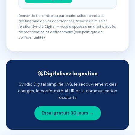
Demande transmise au partenaire sélectionné, seul
destinataire de vos coordonnées. Service de mise en
relation Syndic Digital — vous disposez d'un droit d'accès,
de rectification et d'effacement (voir politique de
confidentialité).
🚀 Digitalisez la gestion
Syndic Digital simplifie l'AG, le recouvrement des
charges, la conformité ALUR et la communication
résidents.
Essai gratuit 30 jours →