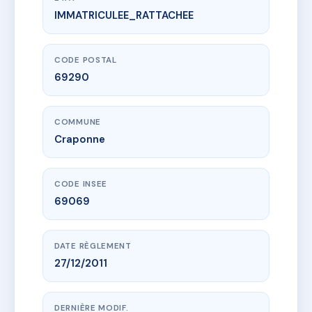
IMMATRICULEE_RATTACHEE
www.vme.plus/AC6435028
RESIDENCE CENTRAL GARDEN
38 r centrale
69290 Craponne
CODE POSTAL
69290
COMMUNE
Craponne
CODE INSEE
69069
DATE RÈGLEMENT
27/12/2011
DERNIÈRE MODIF.