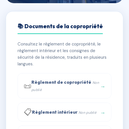
🇫🇷 RFRAC6435028
RESIDENCE CENTRAL
📚 Documents de la copropriété
GARDEN
Consultez le règlement de copropriété, le
📍 38 r centrale 69290 Craponne
règlement intérieur et les consignes de
✓ Immatriculée
🏠 69 lots
🏗 1 bâtiment(s)
sécurité de la résidence, traduits en plusieurs
langues.
📞 Contacter Syndic Digital
💬 WhatsApp
Règlement de copropriété
Non
📜
✉ Email
→
publié
📋
→
Règlement intérieur
Non publié