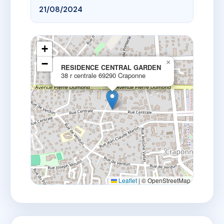
21/08/2024
+
−
×
RESIDENCE CENTRAL GARDEN
38 r centrale 69290 Craponne
Leaflet
|
© OpenStreetMap