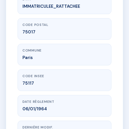
IMMATRICULEE_RATTACHEE
www.vme.plus/AC6436430
4 BOULEVARD DE COURCELLES
4 bd de courcelles
75017 Paris
CODE POSTAL
75017
COMMUNE
Paris
CODE INSEE
75117
DATE RÈGLEMENT
06/01/1964
DERNIÈRE MODIF.