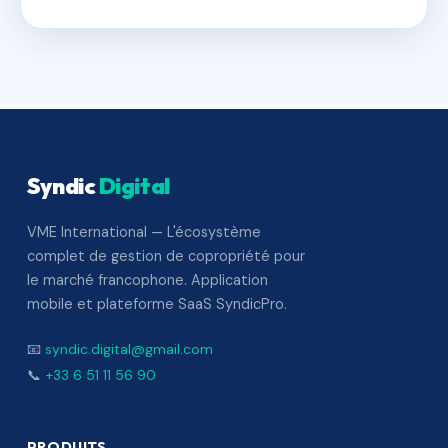
Syndic
Digital
VME International — L'écosystème
complet de gestion de copropriété pour
le marché francophone. Application
mobile et plateforme SaaS SyndicPro.
📧
syndic.digital@gmail.com
📞
+33 6 51 11 56 90
PRODUITS