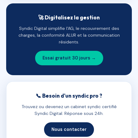
🚀 Digitalisez la gestion
Syndic Digital simplifie l'AG, le recouvrement des
charges, la conformité ALUR et la communication
résidents.
Essai gratuit 30 jours →
📞 Besoin d'un syndic pro ?
Trouvez ou devenez un cabinet syndic certifié
Syndic Digital. Réponse sous 24h.
Nous contacter