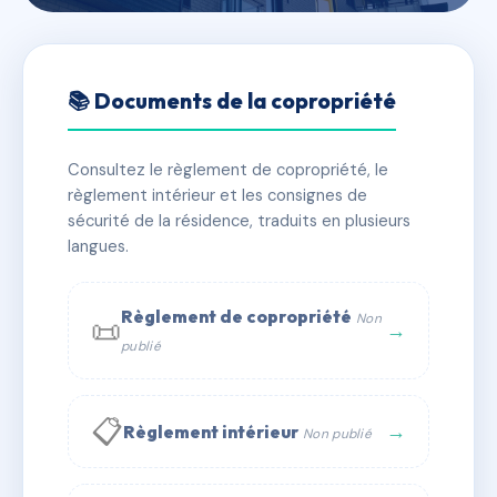
🇫🇷 RFRAC6436430
4 BOULEVARD DE
📚 Documents de la copropriété
COURCELLES
Consultez le règlement de copropriété, le
📍 4 bd de courcelles 75017 Paris
règlement intérieur et les consignes de
✓ Immatriculée
🏠 26 lots
🏗 1 bâtiment(s)
sécurité de la résidence, traduits en plusieurs
langues.
📞 Contacter Syndic Digital
💬 WhatsApp
Règlement de copropriété
Non
📜
✉ Email
→
publié
📋
→
Règlement intérieur
Non publié