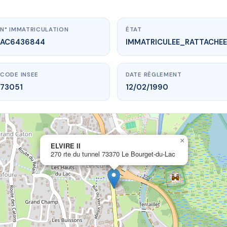
N° IMMATRICULATION
ÉTAT
AC6436844
IMMATRICULEE_RATTACHEE
CODE INSEE
DATE RÈGLEMENT
73051
12/02/1990
×
.vme.plus/AC6436844
ELVIRE II
270 rte du tunnel 73370 Le Bourget-du-Lac
ELVIRE II
unnel
73370 Le Bourget-du-Lac