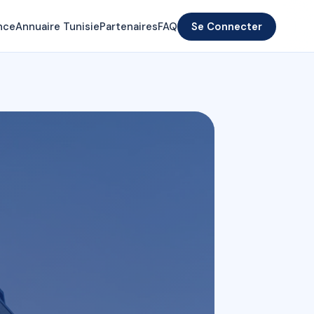
nce
Annuaire Tunisie
Partenaires
FAQ
Se Connecter