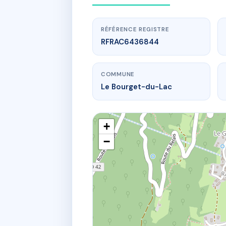
RÉFÉRENCE REGISTRE
RFRAC6436844
COMMUNE
Le Bourget-du-Lac
+
−
www
270 rte du t