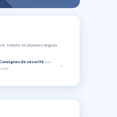
e, traduits en plusieurs langues.
Consignes de sécurité
Non
→
publié
web :
om