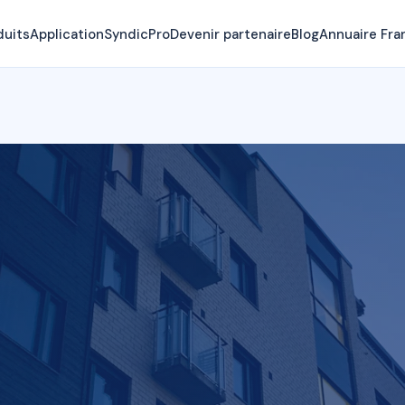
duits
Application
SyndicPro
Devenir partenaire
Blog
Annuaire Fra