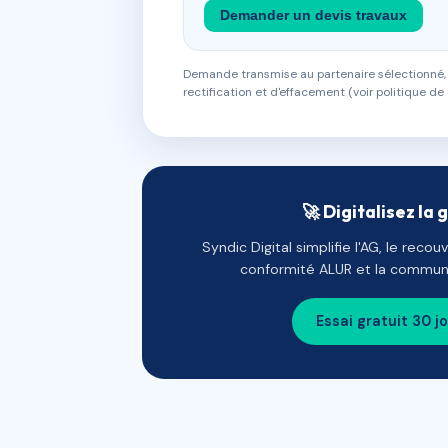
Demander un devis travaux
Demande transmise au partenaire sélectionné, s
rectification et d'effacement (voir politique de 
🚀 Digitalisez la 
Syndic Digital simplifie l'AG, le reco
conformité ALUR et la communi
Essai gratuit 30 j