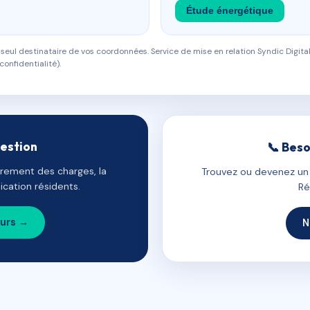
Étude énergétique
eul destinataire de vos coordonnées. Service de mise en relation Syndic Digital
confidentialité).
gestion
📞 Beso
uvrement des charges, la
Trouvez ou devenez un c
cation résidents.
Ré
ours →
N