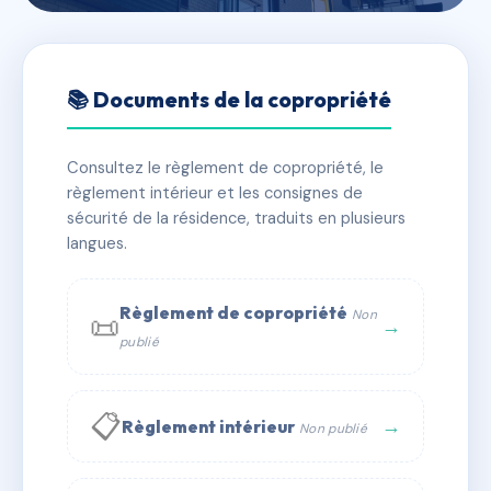
🇫🇷 RFRAC6437263
LA VILLA TOHANNIC
📚 Documents de la copropriété
📍 22 rue pierre Marechal, 56000 vannes
Consultez le règlement de copropriété, le
✓ Immatriculée
🏠 99 lots
🏗 1 bâtiment(s)
règlement intérieur et les consignes de
sécurité de la résidence, traduits en plusieurs
langues.
📞 Contacter Syndic Digital
💬 WhatsApp
✉ Email
Règlement de copropriété
Non
📜
→
publié
📋
→
Règlement intérieur
Non publié