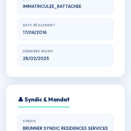
IMMATRICULEE_RATTACHEE
www.vme.plus/AC6437263
LA VILLA TOHANNIC
22 rue pierre Marechal, 56000 vannes
DATE RÈGLEMENT
17/06/2016
DERNIÈRE MODIF.
28/02/2025
👤 Syndic & Mandat
SYNDIC
BRUNNER SYNDIC RESIDENCES SERVICES