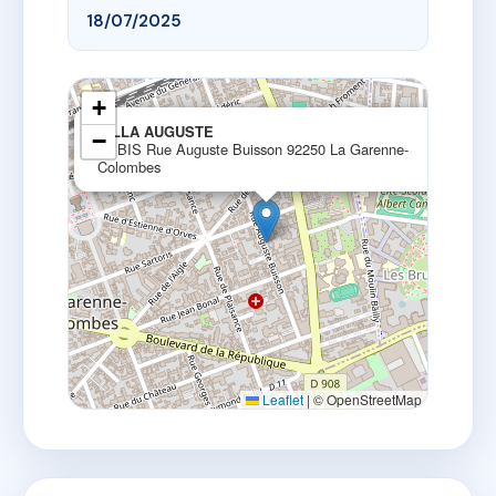
18/07/2025
+
×
VILLA AUGUSTE
−
35 BIS Rue Auguste Buisson 92250 La Garenne-
Colombes
Leaflet
|
© OpenStreetMap