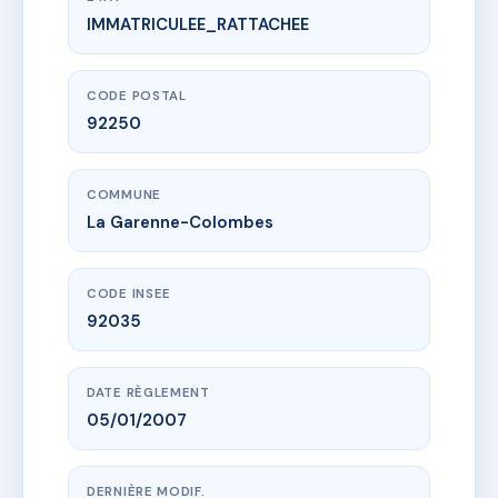
IMMATRICULEE_RATTACHEE
www.vme.plus/AC6440135
VILLA AUGUSTE
35bis Rue Auguste Buisson
92250 La Garenne-Colombes
CODE POSTAL
92250
COMMUNE
La Garenne-Colombes
CODE INSEE
92035
DATE RÈGLEMENT
05/01/2007
DERNIÈRE MODIF.