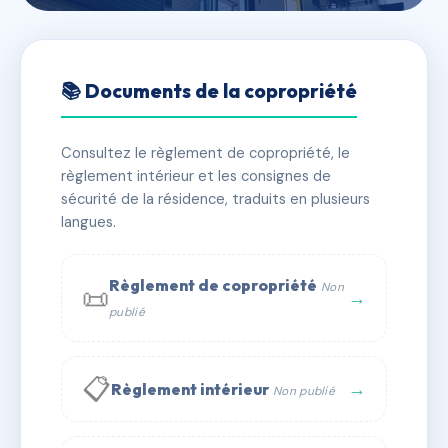
🇫🇷 RFRAC6440135
VILLA AUGUSTE
📚 Documents de la copropriété
📍 35 BIS Rue Auguste Buisson 92250 La Garenne-
Colombes
Consultez le règlement de copropriété, le
règlement intérieur et les consignes de
✓ Immatriculée
🏠 41 lots
🏗 1 bâtiment(s)
sécurité de la résidence, traduits en plusieurs
langues.
📞 Contacter Syndic Digital
💬 WhatsApp
Règlement de copropriété
Non
📜
✉ Email
→
publié
📋
→
Règlement intérieur
Non publié