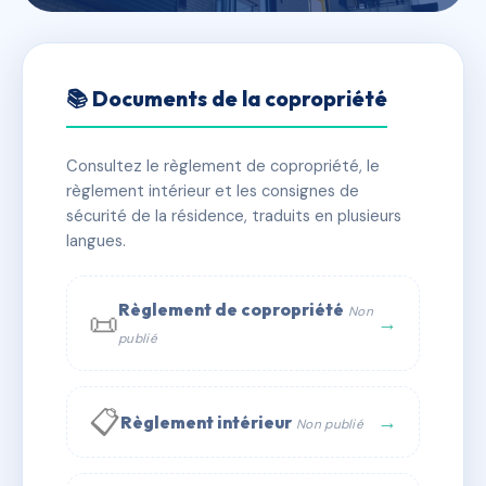
🇫🇷 RFRAC6440473
44 Rue de la Maréchale
📚 Documents de la copropriété
📍 44 r de la marechale 55000 Bar-le-Duc
Consultez le règlement de copropriété, le
✓ Immatriculée
🏠 20 lots
🏗 1 bâtiment(s)
règlement intérieur et les consignes de
sécurité de la résidence, traduits en plusieurs
langues.
📞 Contacter Syndic Digital
💬 WhatsApp
✉ Email
Règlement de copropriété
Non
📜
→
publié
📋
→
Règlement intérieur
Non publié