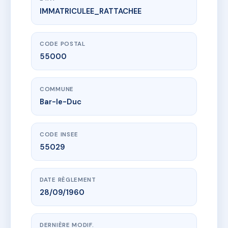
IMMATRICULEE_RATTACHEE
www.vme.plus/AC6440473
44 Rue de la Maréchale
44 r de la marechale
55000 Bar-le-Duc
CODE POSTAL
55000
COMMUNE
Bar-le-Duc
CODE INSEE
55029
DATE RÈGLEMENT
28/09/1960
DERNIÈRE MODIF.