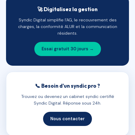
🚀 Digitalisez la gestion
Syndic Digital simplifie l'AG, le recouvrement des
charges, la conformité ALUR et la communication
résidents.
Essai gratuit 30 jours →
📞 Besoin d'un syndic pro ?
Trouvez ou devenez un cabinet syndic certifié
Syndic Digital. Réponse sous 24h.
Nous contacter