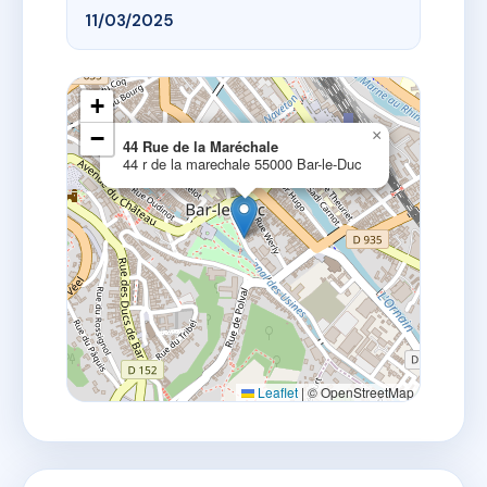
11/03/2025
+
−
×
44 Rue de la Maréchale
44 r de la marechale 55000 Bar-le-Duc
Leaflet
|
© OpenStreetMap