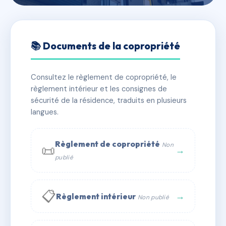
🇫🇷 RFRAC6442784
LES ACACIAS
📚 Documents de la copropriété
📍 22 fg de montbeliard 70400 Héricourt
Consultez le règlement de copropriété, le
✓ Immatriculée
🏠 16 lots
🏗 1 bâtiment(s)
règlement intérieur et les consignes de
sécurité de la résidence, traduits en plusieurs
langues.
📞 Contacter Syndic Digital
💬 WhatsApp
✉ Email
Règlement de copropriété
Non
📜
→
publié
📋
→
Règlement intérieur
Non publié