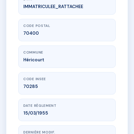
IMMATRICULEE_RATTACHEE
www.vme.plus/AC6442784
LES ACACIAS
22 fg de montbeliard
70400 Héricourt
CODE POSTAL
70400
COMMUNE
Héricourt
CODE INSEE
70285
DATE RÈGLEMENT
15/03/1955
DERNIÈRE MODIF.