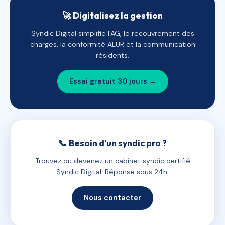
🚀 Digitalisez la gestion
Syndic Digital simplifie l'AG, le recouvrement des
charges, la conformité ALUR et la communication
résidents.
Essai gratuit 30 jours →
📞 Besoin d'un syndic pro ?
Trouvez ou devenez un cabinet syndic certifié
Syndic Digital. Réponse sous 24h.
Nous contacter