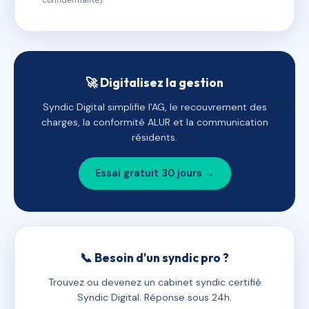
confidentialité).
🚀 Digitalisez la gestion
Syndic Digital simplifie l'AG, le recouvrement des
charges, la conformité ALUR et la communication
résidents.
Essai gratuit 30 jours →
📞 Besoin d'un syndic pro ?
Trouvez ou devenez un cabinet syndic certifié
Syndic Digital. Réponse sous 24h.