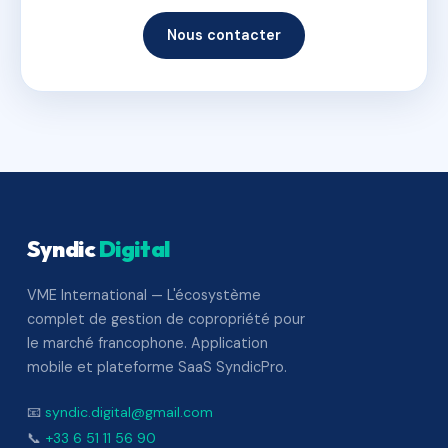
Nous contacter
Syndic
Digital
VME International — L'écosystème
complet de gestion de copropriété pour
le marché francophone. Application
mobile et plateforme SaaS SyndicPro.
📧
syndic.digital@gmail.com
📞
+33 6 51 11 56 90