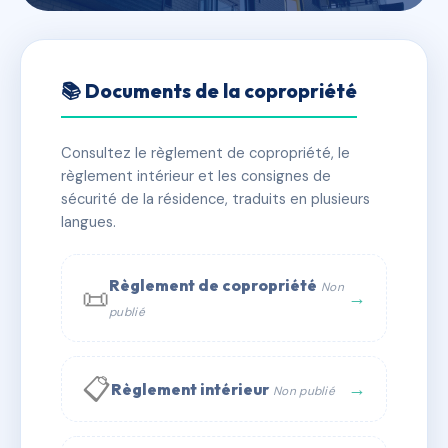
🇫🇷 RFRAC6444434
SDC 64 rue Berzélius
📚 Documents de la copropriété
📍 64 r berzelius 75017 Paris
Consultez le règlement de copropriété, le
✓ Immatriculée
🏠 35 lots
🏗 1 bâtiment(s)
règlement intérieur et les consignes de
sécurité de la résidence, traduits en plusieurs
langues.
📞 Contacter Syndic Digital
💬 WhatsApp
✉ Email
Règlement de copropriété
Non
📜
→
publié
📋
→
Règlement intérieur
Non publié