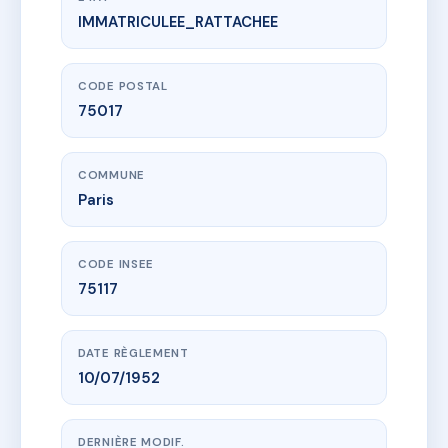
IMMATRICULEE_RATTACHEE
www.vme.plus/AC6444434
SDC 64 rue Berzélius
64 r berzelius
75017 Paris
CODE POSTAL
75017
COMMUNE
Paris
CODE INSEE
75117
DATE RÈGLEMENT
10/07/1952
DERNIÈRE MODIF.