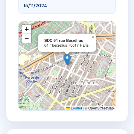
15/11/2024
+
−
×
SDC 64 rue Berzélius
64 r berzelius 75017 Paris
Leaflet
|
© OpenStreetMap