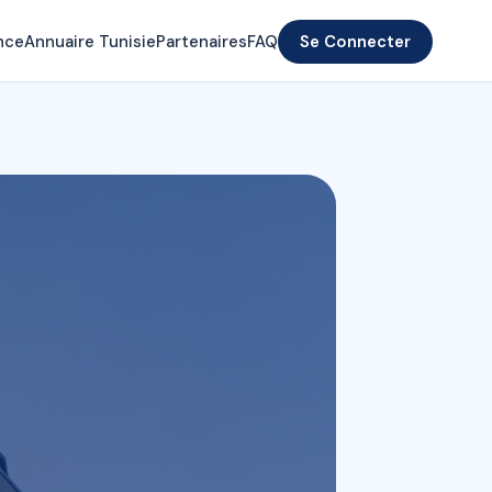
nce
Annuaire Tunisie
Partenaires
FAQ
Se Connecter