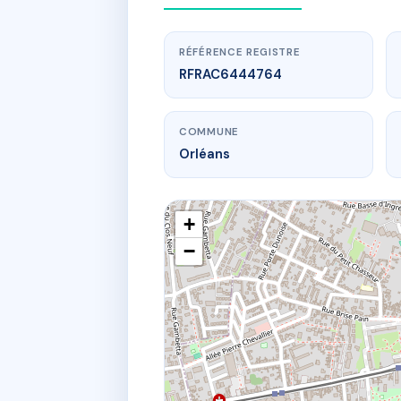
RÉFÉRENCE REGISTRE
RFRAC6444764
COMMUNE
Orléans
+
−
www.
LES 
10 r port