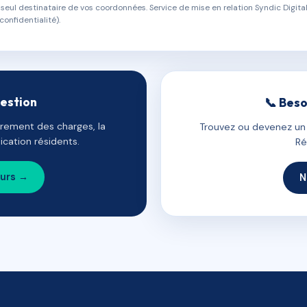
eul destinataire de vos coordonnées. Service de mise en relation Syndic Digital
confidentialité).
gestion
📞 Beso
uvrement des charges, la
Trouvez ou devenez un c
cation résidents.
Ré
ours →
N