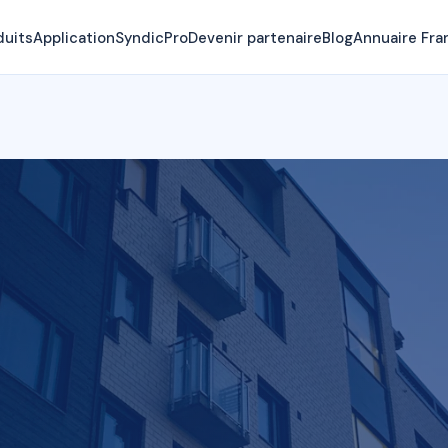
duits
Application
SyndicPro
Devenir partenaire
Blog
Annuaire Fra