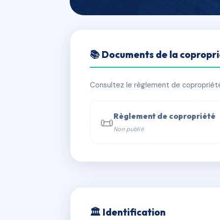
🇫🇷 RFRAC6444764
📚 Documents de la copropr
LES BALCONS D
📍 10 r porte madeleine 45000 Orlé
Consultez le règlement de copropriété, 
✓ Immatriculée
🏠 64 lots
🏗 1 
Règlement de copropriété
📜
Non publié
📞 Contacter Syndic Digital

Coproprié
229 
N°
w
🏛 Identification