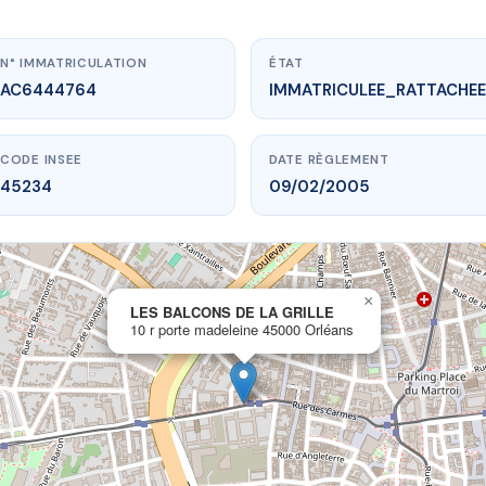
N° IMMATRICULATION
ÉTAT
AC6444764
IMMATRICULEE_RATTACHEE
CODE INSEE
DATE RÈGLEMENT
45234
09/02/2005
×
vme.plus/AC6444764
LES BALCONS DE LA GRILLE
10 r porte madeleine 45000 Orléans
BALCONS DE LA GRILLE
e madeleine
45000 Orléans