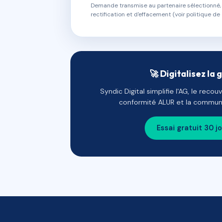
Demande transmise au partenaire sélectionné, s
rectification et d'effacement (voir politique de 
🚀 Digitalisez la 
Syndic Digital simplifie l'AG, le reco
conformité ALUR et la communi
Essai gratuit 30 j