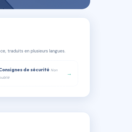
e, traduits en plusieurs langues.
Consignes de sécurité
Non
→
publié
web :
om