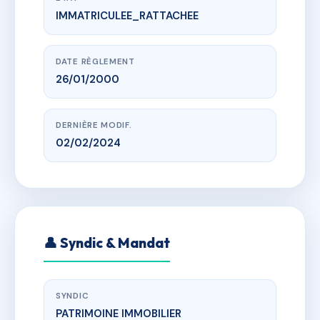
IMMATRICULEE_RATTACHEE
www.vme.plus/AC6445001
FLEURS DES CARAIBES
r de belost, 97120 Saint-Claude
DATE RÈGLEMENT
26/01/2000
DERNIÈRE MODIF.
02/02/2024
👤 Syndic & Mandat
SYNDIC
PATRIMOINE IMMOBILIER