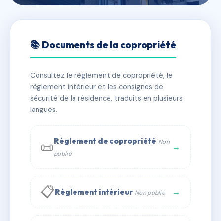
🇫🇷 RFRAC6445001
FLEURS DES CARAIBES
📚 Documents de la copropriété
📍 r de belost, 97120 Saint-Claude
Consultez le règlement de copropriété, le
✓ Immatriculée
🏠 201 lots
🏗 9 bâtiment(s)
règlement intérieur et les consignes de
sécurité de la résidence, traduits en plusieurs
langues.
📞 Contacter Syndic Digital
💬 WhatsApp
✉ Email
Règlement de copropriété
Non
📜
→
publié
📋
→
Règlement intérieur
Non publié