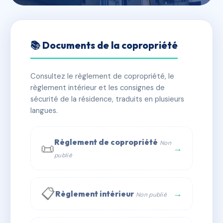
🇫🇷 RFRAC6448567
SDC 17 Billot
📚 Documents de la copropriété
📍 17 r cour billot 88000 Épinal
Consultez le règlement de copropriété, le
✓ Immatriculée
🏠 10 lots
🏗 1 bâtiment(s)
règlement intérieur et les consignes de
sécurité de la résidence, traduits en plusieurs
langues.
📞 Contacter Syndic Digital
💬 WhatsApp
✉ Email
Règlement de copropriété
Non
📜
→
publié
📋
→
Règlement intérieur
Non publié