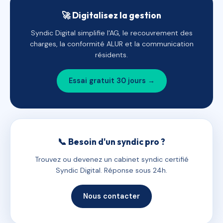
🚀 Digitalisez la gestion
Syndic Digital simplifie l'AG, le recouvrement des
charges, la conformité ALUR et la communication
résidents.
Essai gratuit 30 jours →
📞 Besoin d'un syndic pro ?
Trouvez ou devenez un cabinet syndic certifié
Syndic Digital. Réponse sous 24h.
Nous contacter