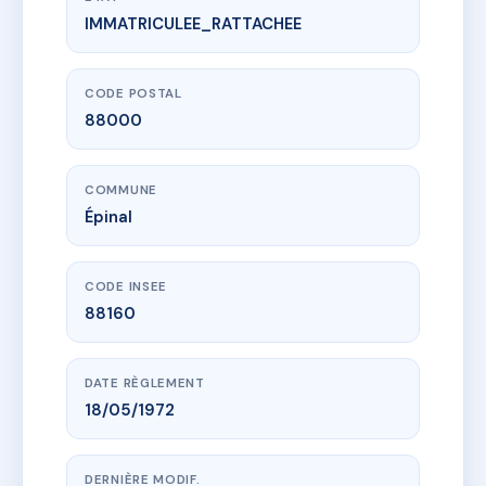
IMMATRICULEE_RATTACHEE
www.vme.plus/AC6448567
SDC 17 Billot
17 r cour billot
88000 Épinal
CODE POSTAL
88000
COMMUNE
Épinal
CODE INSEE
88160
DATE RÈGLEMENT
18/05/1972
DERNIÈRE MODIF.