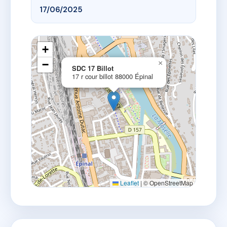
17/06/2025
+
−
×
SDC 17 Billot
17 r cour billot 88000 Épinal
Leaflet
|
© OpenStreetMap