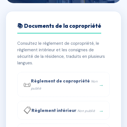
🇫🇷 RFRAC6450027
8 rue Yves Bodiguel à
📚 Documents de la copropriété
NANTES
Consultez le règlement de copropriété, le
📍 8 r yves bodiguel 44000 Nantes
règlement intérieur et les consignes de
✓ Immatriculée
🏠 19 lots
🏗 1 bâtiment(s)
sécurité de la résidence, traduits en plusieurs
langues.
📞 Contacter Syndic Digital
💬 WhatsApp
Règlement de copropriété
Non
📜
✉ Email
→
publié
📋
→
Règlement intérieur
Non publié