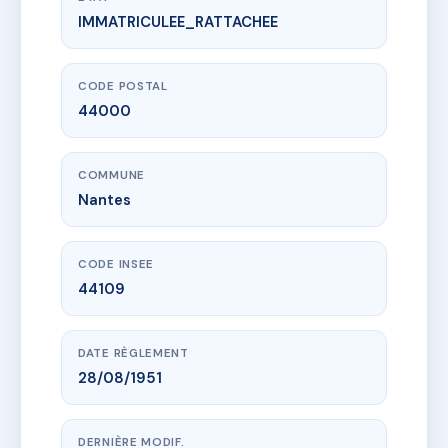
IMMATRICULEE_RATTACHEE
www.vme.plus/AC6450027
8 rue Yves Bodiguel à NANTES
8 r yves bodiguel
44000 Nantes
CODE POSTAL
44000
COMMUNE
Nantes
CODE INSEE
44109
DATE RÈGLEMENT
28/08/1951
DERNIÈRE MODIF.