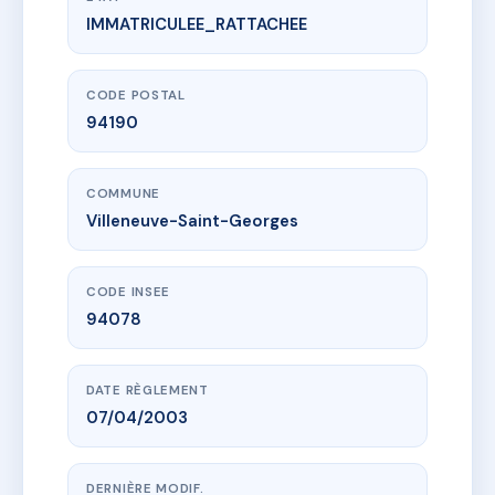
IMMATRICULEE_RATTACHEE
www.vme.plus/AC6451769
41 RUE EMILE ZOLA
41 r emile zola
94190 Villeneuve-Saint-Georges
CODE POSTAL
94190
COMMUNE
Villeneuve-Saint-Georges
CODE INSEE
94078
DATE RÈGLEMENT
07/04/2003
DERNIÈRE MODIF.