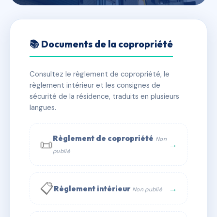
🇫🇷 RFRAC6451769
41 RUE EMILE ZOLA
📚 Documents de la copropriété
📍 41 r emile zola 94190 Villeneuve-Saint-Georges
Consultez le règlement de copropriété, le
✓ Immatriculée
🏠 24 lots
🏗 1 bâtiment(s)
règlement intérieur et les consignes de
sécurité de la résidence, traduits en plusieurs
langues.
📞 Contacter Syndic Digital
💬 WhatsApp
✉ Email
Règlement de copropriété
Non
📜
→
publié
📋
→
Règlement intérieur
Non publié