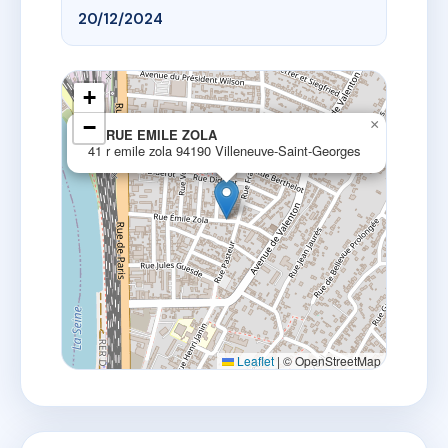
20/12/2024
+
−
×
41 RUE EMILE ZOLA
41 r emile zola 94190 Villeneuve-Saint-Georges
Leaflet
|
© OpenStreetMap