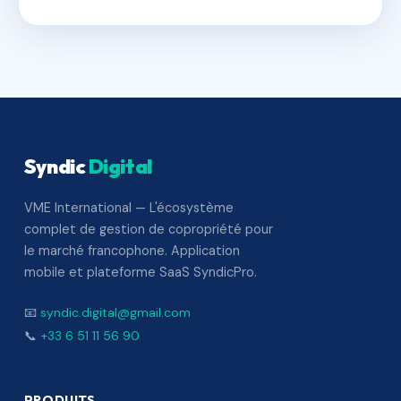
Syndic
Digital
VME International — L'écosystème
complet de gestion de copropriété pour
le marché francophone. Application
mobile et plateforme SaaS SyndicPro.
📧
syndic.digital@gmail.com
📞
+33 6 51 11 56 90
PRODUITS