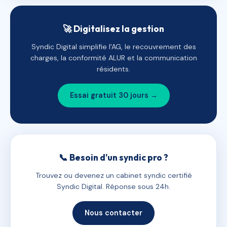
🚀 Digitalisez la gestion
Syndic Digital simplifie l'AG, le recouvrement des
charges, la conformité ALUR et la communication
résidents.
Essai gratuit 30 jours →
📞 Besoin d'un syndic pro ?
Trouvez ou devenez un cabinet syndic certifié
Syndic Digital. Réponse sous 24h.
Nous contacter