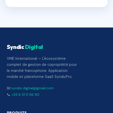
Syndic
Digital
VME International — L'écosystème
complet de gestion de copropriété pour
le marché francophone. Application
mobile et plateforme SaaS SyndicPro.
📧
syndic.digital@gmail.com
📞
+33 6 51 11 56 90
PRODUITS