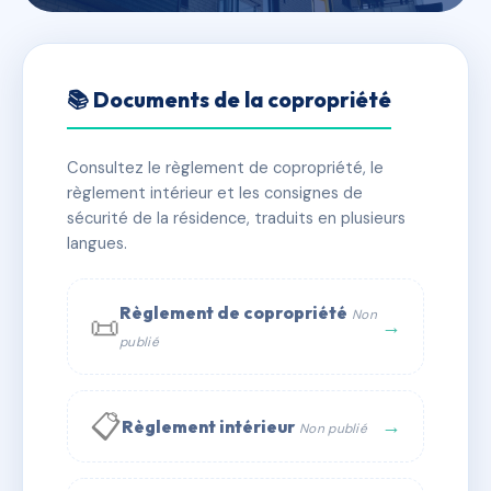
🇫🇷 RFRAC6455497
19, rue de Cheroy 75017 Paris
📚 Documents de la copropriété
📍 19 r de cheroy 75017 Paris
Consultez le règlement de copropriété, le
✓ Immatriculée
🏠 12 lots
🏗 1 bâtiment(s)
règlement intérieur et les consignes de
sécurité de la résidence, traduits en plusieurs
langues.
📞 Contacter Syndic Digital
💬 WhatsApp
✉ Email
Règlement de copropriété
Non
📜
→
publié
📋
→
Règlement intérieur
Non publié