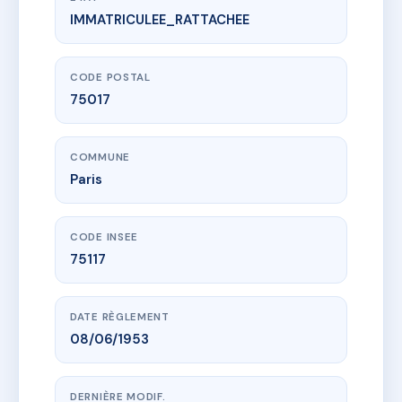
IMMATRICULEE_RATTACHEE
www.vme.plus/AC6455497
19, rue de Cheroy 75017 Paris
19 r de cheroy
75017 Paris
CODE POSTAL
75017
COMMUNE
Paris
CODE INSEE
75117
DATE RÈGLEMENT
08/06/1953
DERNIÈRE MODIF.