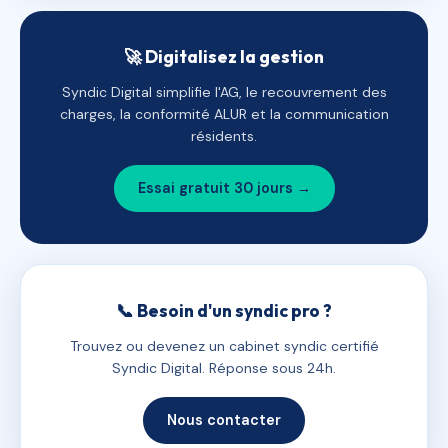
🚀 Digitalisez la gestion
Syndic Digital simplifie l'AG, le recouvrement des
charges, la conformité ALUR et la communication
résidents.
Essai gratuit 30 jours →
📞 Besoin d'un syndic pro ?
Trouvez ou devenez un cabinet syndic certifié
Syndic Digital. Réponse sous 24h.
Nous contacter