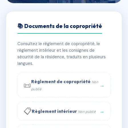
🇫🇷 RFRAC6458616
ROOSEVELT
📚 Documents de la copropriété
📍 1 r jacobsen 59140 Dunkerque
Consultez le règlement de copropriété, le
✓ Immatriculée
🏠 63 lots
🏗 1 bâtiment(s)
règlement intérieur et les consignes de
sécurité de la résidence, traduits en plusieurs
langues.
📞 Contacter Syndic Digital
💬 WhatsApp
✉ Email
Règlement de copropriété
Non
📜
→
publié
📋
→
Règlement intérieur
Non publié