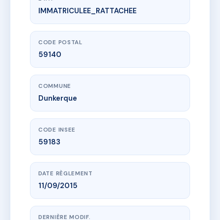
IMMATRICULEE_RATTACHEE
www.vme.plus/AC6458616
ROOSEVELT
1 r jacobsen
59140 Dunkerque
CODE POSTAL
59140
COMMUNE
Dunkerque
CODE INSEE
59183
DATE RÈGLEMENT
11/09/2015
DERNIÈRE MODIF.