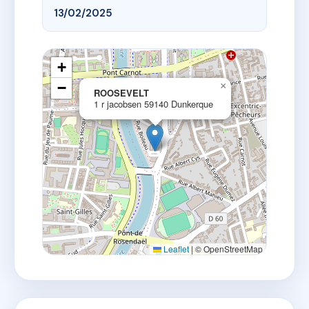
13/02/2025
+
−
×
ROOSEVELT
1 r jacobsen 59140 Dunkerque
Leaflet
|
© OpenStreetMap