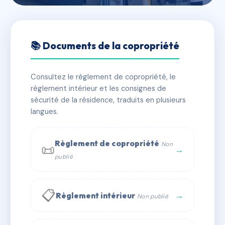
🇫🇷 RFRAC6458798
Les Ateliers Péri
📚 Documents de la copropriété
📍 6 r gabriel peri 78220 Viroflay
Consultez le règlement de copropriété, le
✓ Immatriculée
🏠 7 lots
🏗 2 bâtiment(s)
règlement intérieur et les consignes de
sécurité de la résidence, traduits en plusieurs
langues.
📞 Contacter Syndic Digital
💬 WhatsApp
✉ Email
Règlement de copropriété
Non
📜
→
publié
📋
→
Règlement intérieur
Non publié