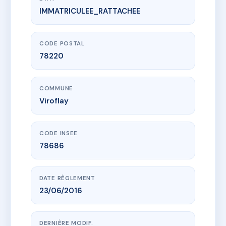
IMMATRICULEE_RATTACHEE
www.vme.plus/AC6458798
Les Ateliers Péri
6 r gabriel peri
78220 Viroflay
CODE POSTAL
78220
COMMUNE
Viroflay
CODE INSEE
78686
DATE RÈGLEMENT
23/06/2016
DERNIÈRE MODIF.