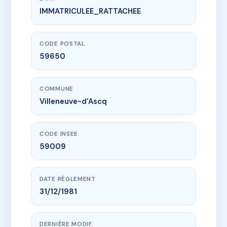
IMMATRICULEE_RATTACHEE
www.vme.plus/AC6458871
HOTEL DE VILLE
3 chs de l'hotel de ville
59650 Villeneuve-d'Ascq
CODE POSTAL
59650
COMMUNE
Villeneuve-d'Ascq
CODE INSEE
59009
DATE RÈGLEMENT
31/12/1981
DERNIÈRE MODIF.