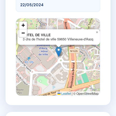
22/05/2024
+
−
×
HOTEL DE VILLE
3 chs de l'hotel de ville 59650 Villeneuve-d'Ascq
Leaflet
|
© OpenStreetMap