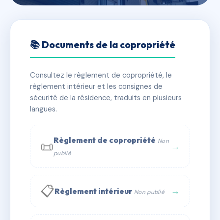
🇫🇷 RFRAC6458871
HOTEL DE VILLE
📚 Documents de la copropriété
📍 3 chs de l'hotel de ville 59650 Villeneuve-d'Ascq
Consultez le règlement de copropriété, le
✓ Immatriculée
🏠 296 lots
🏗 3 bâtiment(s)
règlement intérieur et les consignes de
sécurité de la résidence, traduits en plusieurs
langues.
📞 Contacter Syndic Digital
💬 WhatsApp
✉ Email
Règlement de copropriété
Non
📜
→
publié
📋
→
Règlement intérieur
Non publié