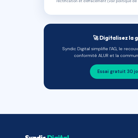
rectification et d'effacement (voir politique de 
🚀 Digitalisez la 
Syndic Digital simplifie l'AG, le reco
conformité ALUR et la communi
Essai gratuit 30 j
Syndic
Digital