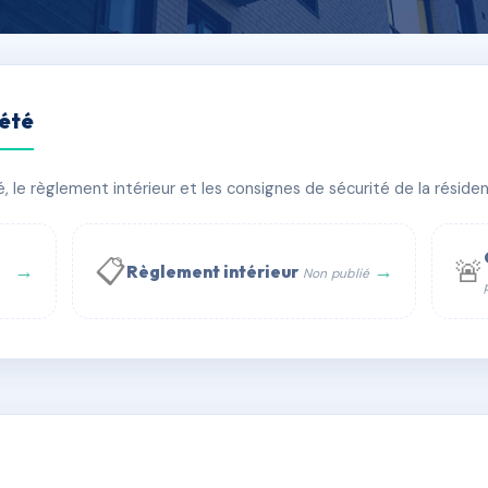
iété
 PALAIS
le règlement intérieur et les consignes de sécurité de la résidenc
âtiment(s)
📋
🚨
→
→
Règlement intérieur
Non publié
 WhatsApp
✉ Email
té
rue Saint-Honoré, 75001 Paris - Tél. : +33 6 51 11 56 90 - 
AC6462402
🇫🇷
ww.syndic.digital - E-mail : syndic.digital@gmail.c