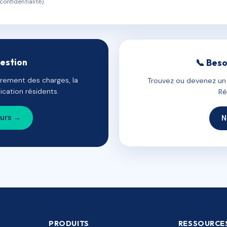
confidentialité).
gestion
📞 Beso
uvrement des charges, la
Trouvez ou devenez un c
cation résidents.
Ré
ours →
N
PRODUITS
RESSOURCE