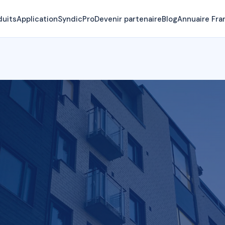
duits
Application
SyndicPro
Devenir partenaire
Blog
Annuaire Fra