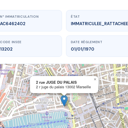
N° IMMATRICULATION
ÉTAT
AC6462402
IMMATRICULEE_RATTACHEE
CODE INSEE
DATE RÈGLEMENT
13202
01/01/1970
×
vme.plus/AC6462402
2 rue JUGE DU PALAIS
2 r juge du palais 13002 Marseille
rue JUGE DU PALAIS
e du palais
13002 Marseille