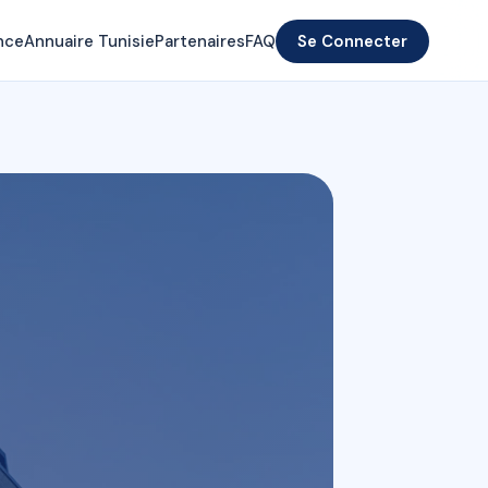
nce
Annuaire Tunisie
Partenaires
FAQ
Se Connecter