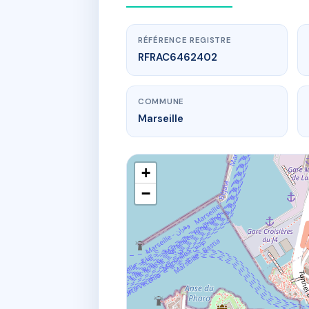
RÉFÉRENCE REGISTRE
RFRAC6462402
COMMUNE
Marseille
+
−
www.
2 
2 Rue jug