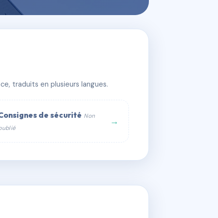
e, traduits en plusieurs langues.
Consignes de sécurité
Non
→
publié
web :
om