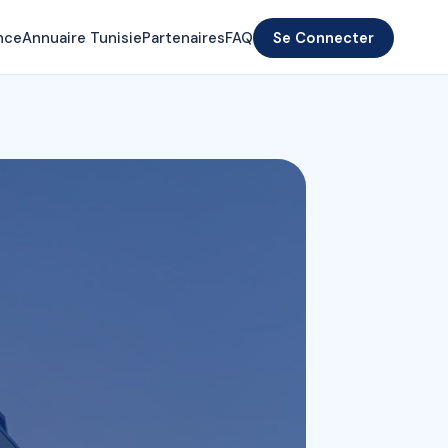
nce
Annuaire Tunisie
Partenaires
FAQ
Se Connecter