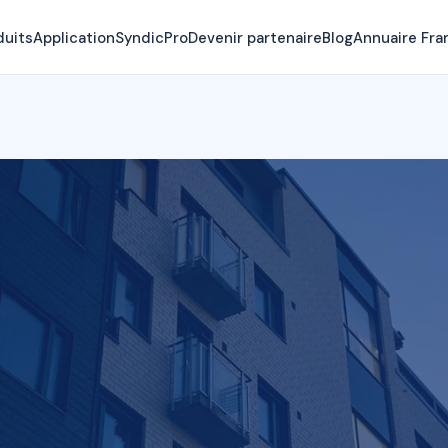
duits
Application
SyndicPro
Devenir partenaire
Blog
Annuaire Fra