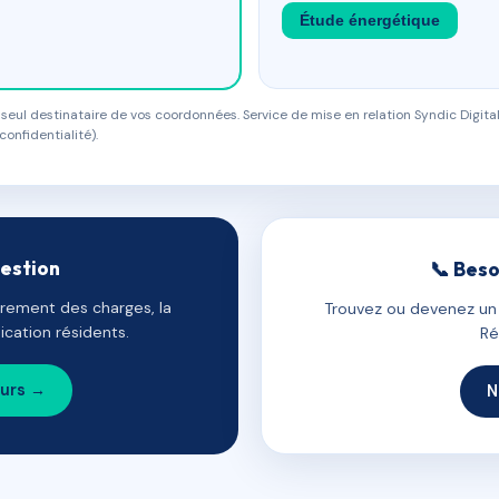
Étude énergétique
eul destinataire de vos coordonnées. Service de mise en relation Syndic Digital
confidentialité).
gestion
📞 Beso
uvrement des charges, la
Trouvez ou devenez un c
cation résidents.
Ré
ours →
N