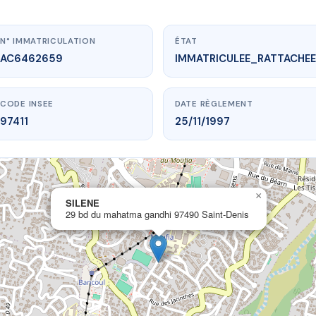
N° IMMATRICULATION
ÉTAT
AC6462659
IMMATRICULEE_RATTACHEE
CODE INSEE
DATE RÈGLEMENT
97411
25/11/1997
×
.vme.plus/AC6462659
SILENE
29 bd du mahatma gandhi 97490 Saint-Denis
SILENE
ahatma gandhi
97490 Saint-Denis