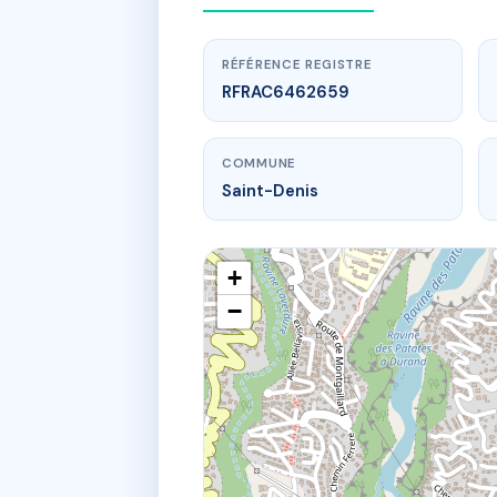
RÉFÉRENCE REGISTRE
RFRAC6462659
COMMUNE
Saint-Denis
+
−
www
29 bd du m