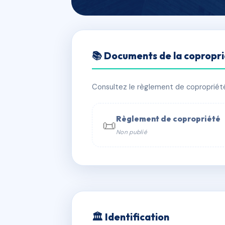
🇫🇷 RFRAC6462659
📚 Documents de la copropr
SILENE
📍 29 bd du mahatma gandhi 97490 S
Consultez le règlement de copropriété, 
✓ Immatriculée
🏠 102 lots
🏗 2 
Règlement de copropriété
📜
Non publié
📞 Contacter Syndic Digital

Coproprié
229 
N°
w
🏛 Identification