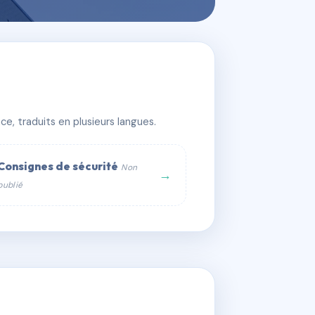
e, traduits en plusieurs langues.
Consignes de sécurité
Non
→
publié
web :
om