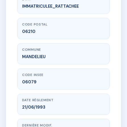
IMMATRICULEE_RATTACHEE
www.vme.plus/AC6463491
HORUS
177 bd du prince de galles
06210 MANDELIEU
CODE POSTAL
06210
COMMUNE
MANDELIEU
CODE INSEE
06079
DATE RÈGLEMENT
21/06/1993
DERNIÈRE MODIF.