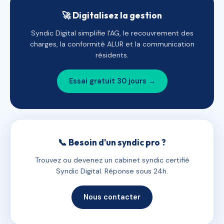
🚀 Digitalisez la gestion
Syndic Digital simplifie l'AG, le recouvrement des
charges, la conformité ALUR et la communication
résidents.
Essai gratuit 30 jours →
📞 Besoin d'un syndic pro ?
Trouvez ou devenez un cabinet syndic certifié
Syndic Digital. Réponse sous 24h.
Nous contacter