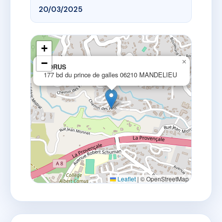
20/03/2025
+
−
×
HORUS
177 bd du prince de galles 06210 MANDELIEU
Leaflet
|
© OpenStreetMap