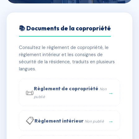
🇫🇷 RFRAC6463491
HORUS
📚 Documents de la copropriété
📍 177 bd du prince de galles 06210 MANDELIEU
Consultez le règlement de copropriété, le
✓ Immatriculée
🏠 17 lots
🏗 1 bâtiment(s)
règlement intérieur et les consignes de
sécurité de la résidence, traduits en plusieurs
langues.
📞 Contacter Syndic Digital
💬 WhatsApp
✉ Email
Règlement de copropriété
Non
📜
→
publié
📋
→
Règlement intérieur
Non publié