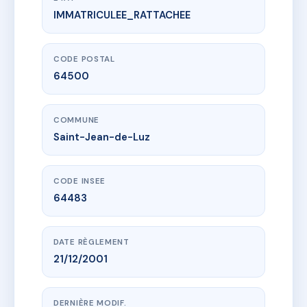
IMMATRICULEE_RATTACHEE
www.vme.plus/AC6463640
SDC PASAKA
9 r de la republique
64500 Saint-Jean-de-Luz
CODE POSTAL
64500
COMMUNE
Saint-Jean-de-Luz
CODE INSEE
64483
DATE RÈGLEMENT
21/12/2001
DERNIÈRE MODIF.