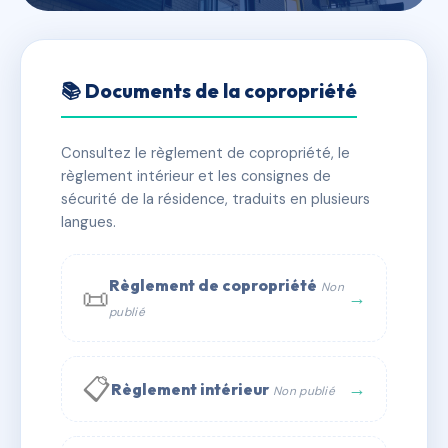
🇫🇷 RFRAC6463640
SDC PASAKA
📚 Documents de la copropriété
📍 9 r de la republique 64500 Saint-Jean-de-Luz
Consultez le règlement de copropriété, le
✓ Immatriculée
🏠 6 lots
🏗 1 bâtiment(s)
règlement intérieur et les consignes de
sécurité de la résidence, traduits en plusieurs
langues.
📞 Contacter Syndic Digital
💬 WhatsApp
✉ Email
Règlement de copropriété
Non
📜
→
publié
📋
→
Règlement intérieur
Non publié