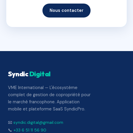
Nous contacter
Syndic
Digital
VME International — L'écosystème
complet de gestion de copropriété pour
le marché francophone. Application
mobile et plateforme SaaS SyndicPro.
📧
syndic.digital@gmail.com
📞
+33 6 51 11 56 90