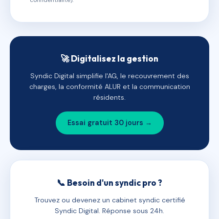
confidentialité).
🚀 Digitalisez la gestion
Syndic Digital simplifie l'AG, le recouvrement des
charges, la conformité ALUR et la communication
résidents.
Essai gratuit 30 jours →
📞 Besoin d'un syndic pro ?
Trouvez ou devenez un cabinet syndic certifié
Syndic Digital. Réponse sous 24h.