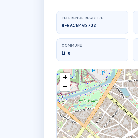
RÉFÉRENCE REGISTRE
RFRAC6463723
COMMUNE
Lille
+
−
www.
1
15 r du