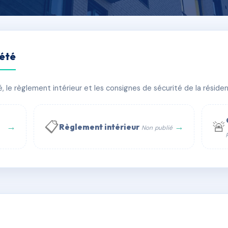
iété
lt
le règlement intérieur et les consignes de sécurité de la résidenc
âtiment(s)
📋
🚨
→
→
Règlement intérieur
Non publié
 WhatsApp
✉ Email
té
rue Saint-Honoré, 75001 Paris - Tél. : +33 6 51 11 56 90 - 
AC6463723
🇫🇷
ww.syndic.digital - E-mail : syndic.digital@gmail.c