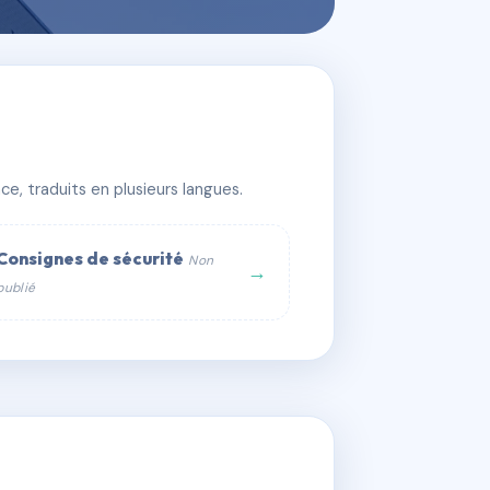
e, traduits en plusieurs langues.
Consignes de sécurité
Non
→
publié
web :
om