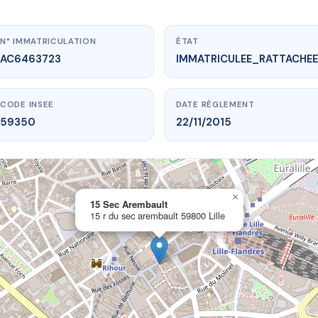
N° IMMATRICULATION
ÉTAT
AC6463723
IMMATRICULEE_RATTACHEE
CODE INSEE
DATE RÈGLEMENT
59350
22/11/2015
×
vme.plus/AC6463723
15 Sec Arembault
15 r du sec arembault 59800 Lille
5 Sec Arembault
 sec arembault
59800 Lille