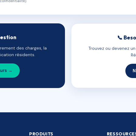
confidentialité).
gestion
📞 Beso
uvrement des charges, la
Trouvez ou devenez un c
cation résidents.
Ré
ours →
N
PRODUITS
RESSOURCE