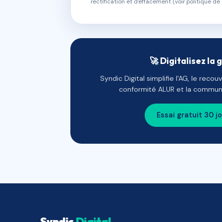
rectification et d'effacement (voir politique de 
🚀 Digitalisez la 
Syndic Digital simplifie l'AG, le reco
conformité ALUR et la communi
Essai gratuit 30 j
Syndic
Digital