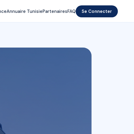
nce
Annuaire Tunisie
Partenaires
FAQ
Se Connecter