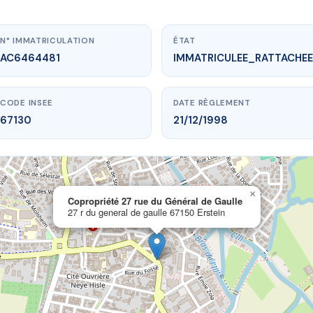
N° IMMATRICULATION
ÉTAT
AC6464481
IMMATRICULEE_RATTACHEE
CODE INSEE
DATE RÈGLEMENT
67130
21/12/1998
×
w.vme.plus/AC6464481
Copropriété 27 rue du Général de Gaulle
27 r du general de gaulle 67150 Erstein
té 27 rue du Général de Gaulle
general de gaulle
67150 Erstein