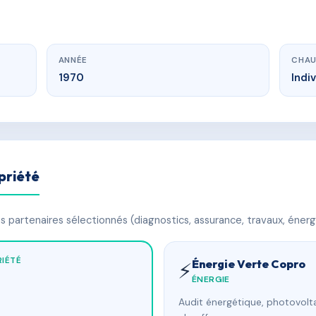
ANNÉE
CHAU
1970
Indi
priété
 partenaires sélectionnés (diagnostics, assurance, travaux, énerg
IÉTÉ
Énergie Verte Copro
⚡
ÉNERGIE
Audit énergétique, photovolta