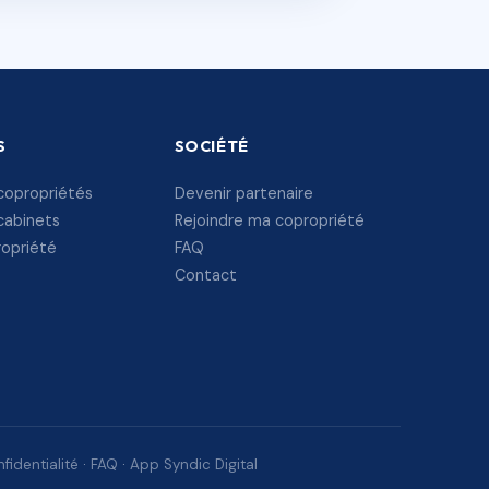
S
SOCIÉTÉ
copropriétés
Devenir partenaire
cabinets
Rejoindre ma copropriété
ropriété
FAQ
Contact
fidentialité
·
FAQ
·
App Syndic Digital