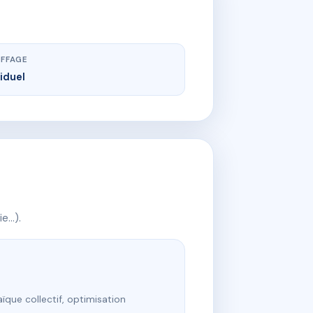
FFAGE
viduel
ie…).
ïque collectif, optimisation