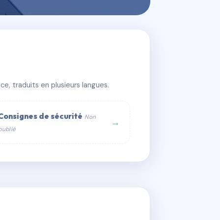
e, traduits en plusieurs langues.
Consignes de sécurité
Non
→
publié
web :
om