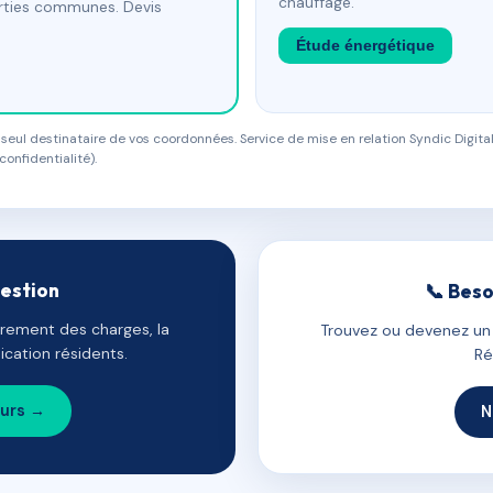
chauffage.
arties communes. Devis
Étude énergétique
eul destinataire de vos coordonnées. Service de mise en relation Syndic Digital
confidentialité).
gestion
📞 Beso
uvrement des charges, la
Trouvez ou devenez un c
cation résidents.
Ré
ours →
N