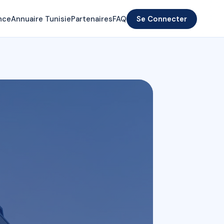
nce
Annuaire Tunisie
Partenaires
FAQ
Se Connecter