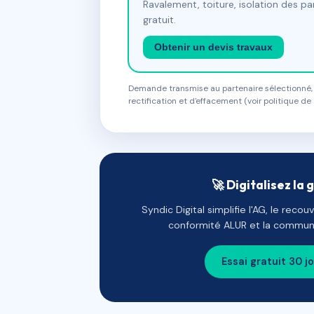
Ravalement, toiture, isolation des p
gratuit.
Obtenir un devis travaux
Demande transmise au partenaire sélectionné, s
rectification et d'effacement (voir politique de 
🚀 Digitalisez la 
Syndic Digital simplifie l'AG, le reco
conformité ALUR et la communi
Essai gratuit 30 j