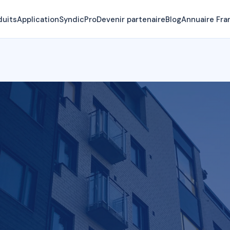
duits
Application
SyndicPro
Devenir partenaire
Blog
Annuaire Fra