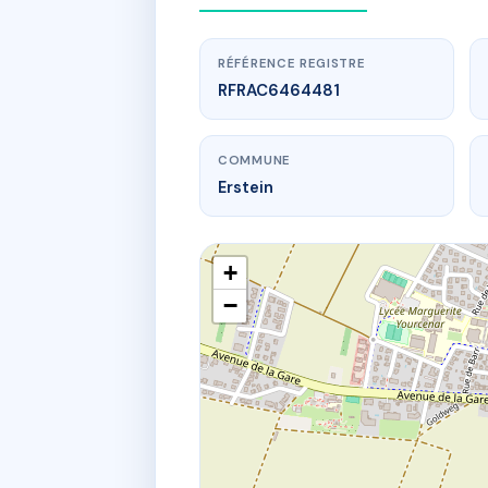
RÉFÉRENCE REGISTRE
RFRAC6464481
COMMUNE
Erstein
+
−
ww
Coproprié
27 r du 