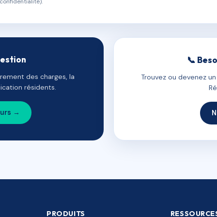
confidentialité).
gestion
📞 Beso
uvrement des charges, la
Trouvez ou devenez un c
cation résidents.
Ré
ours →
N
PRODUITS
RESSOURCE