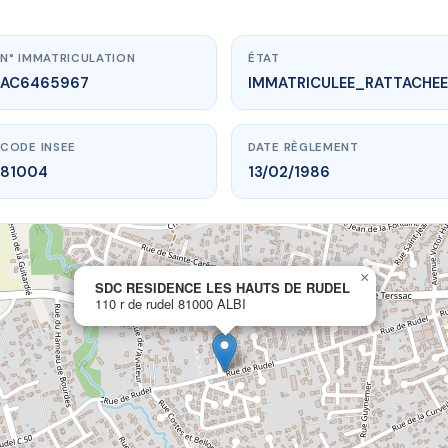
N° IMMATRICULATION
ÉTAT
AC6465967
IMMATRICULEE_RATTACHEE
CODE INSEE
DATE RÈGLEMENT
81004
13/02/1986
×
vme.plus/AC6465967
SDC RESIDENCE LES HAUTS DE RUDEL
110 r de rudel 81000 ALBI
ENCE LES HAUTS DE RUDEL
 r de rudel
81000 ALBI