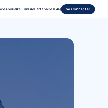
nce
Annuaire Tunisie
Partenaires
FAQ
Se Connecter