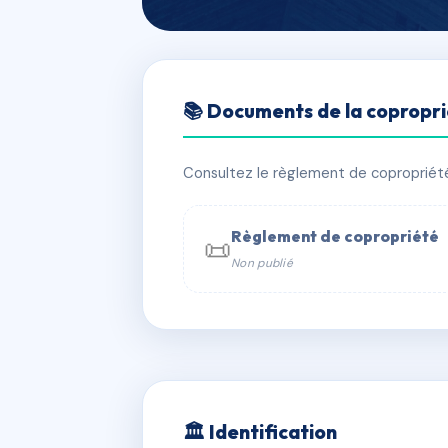
🇫🇷 RFRAC6465967
📚 Documents de la copropr
SDC RESIDENC
📍 110 r de rudel 81000 ALBI
Consultez le règlement de copropriété, 
✓ Immatriculée
🏠 42 lots
🏗 1 
Règlement de copropriété
📜
Non publié
📞 Contacter Syndic Digital

Coproprié
229 
N°
w
🏛 Identification