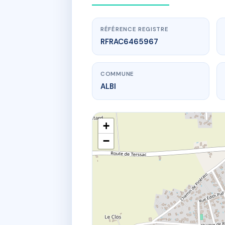
RÉFÉRENCE REGISTRE
RFRAC6465967
COMMUNE
ALBI
+
−
www.
SDC RESID
110