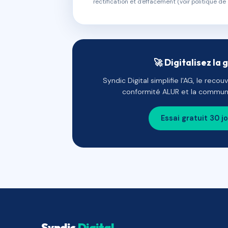
rectification et d'effacement (voir politique de 
🚀 Digitalisez la 
Syndic Digital simplifie l'AG, le reco
conformité ALUR et la communi
Essai gratuit 30 j
Syndic
Digital