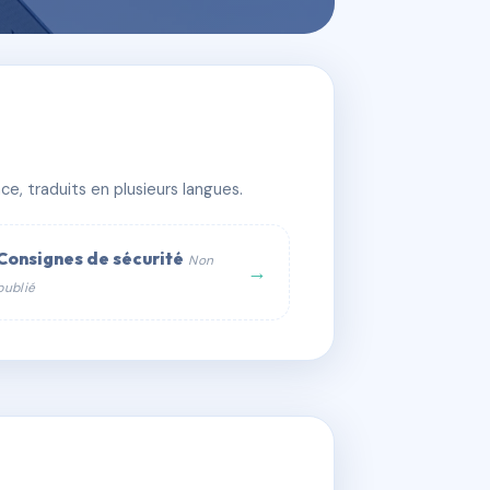
e, traduits en plusieurs langues.
Consignes de sécurité
Non
→
publié
web :
om