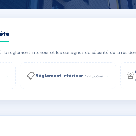
iété
E LES HAUTS DE RUDEL
le règlement intérieur et les consignes de sécurité de la résidenc
bâtiment(s)
📋
🚨
→
→
Règlement intérieur
Non publié
 WhatsApp
✉ Email
té
rue Saint-Honoré, 75001 Paris - Tél. : +33 6 51 11 56 90 - 
AC6465967
🇫🇷
ww.syndic.digital - E-mail : syndic.digital@gmail.c