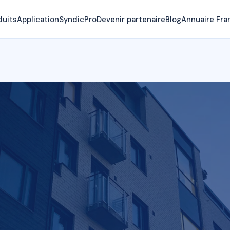
duits
Application
SyndicPro
Devenir partenaire
Blog
Annuaire Fra