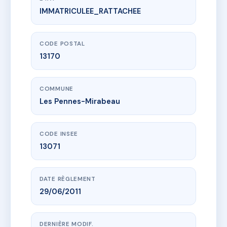
IMMATRICULEE_RATTACHEE
www.vme.plus/AC6466205
CLOS VICTORIA A-B
1516 che du pas de la mue
13170 Les Pennes-Mirabeau
CODE POSTAL
13170
COMMUNE
Les Pennes-Mirabeau
CODE INSEE
13071
DATE RÈGLEMENT
29/06/2011
DERNIÈRE MODIF.