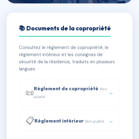
🇫🇷 RFRAC6466205
CLOS VICTORIA A-B
📚 Documents de la copropriété
📍 1516 che du pas de la mue 13170 Les Pennes-
Mirabeau
Consultez le règlement de copropriété, le
règlement intérieur et les consignes de
✓ Immatriculée
🏠 28 lots
🏗 5 bâtiment(s)
sécurité de la résidence, traduits en plusieurs
langues.
📞 Contacter Syndic Digital
💬 WhatsApp
Règlement de copropriété
Non
📜
✉ Email
→
publié
📋
→
Règlement intérieur
Non publié