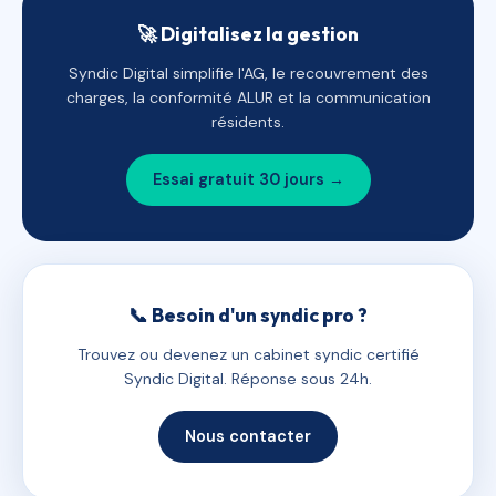
🚀 Digitalisez la gestion
Syndic Digital simplifie l'AG, le recouvrement des
charges, la conformité ALUR et la communication
résidents.
Essai gratuit 30 jours →
📞 Besoin d'un syndic pro ?
Trouvez ou devenez un cabinet syndic certifié
Syndic Digital. Réponse sous 24h.
Nous contacter