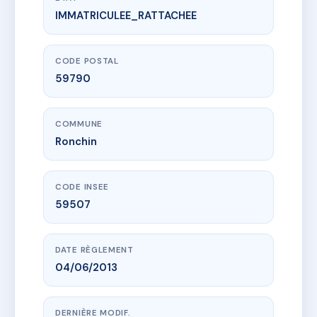
IMMATRICULEE_RATTACHEE
www.vme.plus/AC6467526
64 Notre-Dame
64 r notre dame
59790 Ronchin
CODE POSTAL
59790
COMMUNE
Ronchin
CODE INSEE
59507
DATE RÈGLEMENT
04/06/2013
DERNIÈRE MODIF.