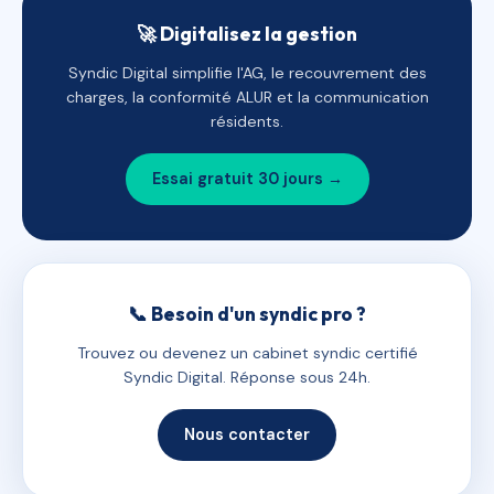
🚀 Digitalisez la gestion
Syndic Digital simplifie l'AG, le recouvrement des
charges, la conformité ALUR et la communication
résidents.
Essai gratuit 30 jours →
📞 Besoin d'un syndic pro ?
Trouvez ou devenez un cabinet syndic certifié
Syndic Digital. Réponse sous 24h.
Nous contacter