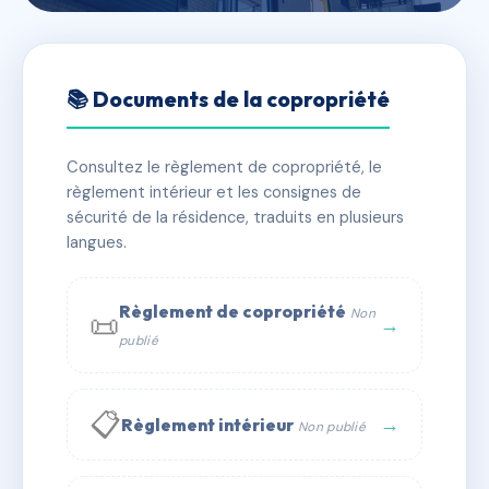
🇫🇷 RFRAC6467526
64 Notre-Dame
📚 Documents de la copropriété
📍 64 r notre dame 59790 Ronchin
Consultez le règlement de copropriété, le
✓ Immatriculée
🏠 5 lots
🏗 1 bâtiment(s)
règlement intérieur et les consignes de
sécurité de la résidence, traduits en plusieurs
langues.
📞 Contacter Syndic Digital
💬 WhatsApp
✉ Email
Règlement de copropriété
Non
📜
→
publié
📋
→
Règlement intérieur
Non publié