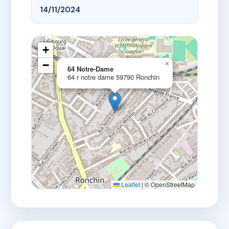
14/11/2024
+
−
×
64 Notre-Dame
64 r notre dame 59790 Ronchin
Leaflet
|
© OpenStreetMap