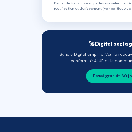
Demande transmise au partenaire sélectionné, s
rectification et d'effacement (voir politique de 
🚀 Digitalisez la 
Syndic Digital simplifie l'AG, le reco
conformité ALUR et la communi
Essai gratuit 30 j