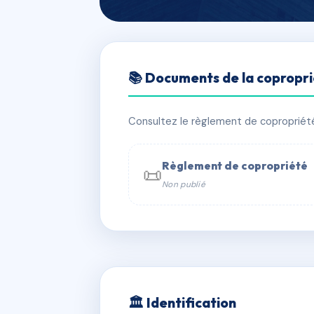
🇫🇷 RFRAC6473136
📚 Documents de la copropr
Le Privilège Mo
📍 66 r moliere 69003 Lyon
Consultez le règlement de copropriété, 
✓ Immatriculée
🏠 61 lots
🏗 1 b
Règlement de copropriété
📜
Non publié
📞 Contacter Syndic Digital

Coproprié
229 
N°
w
🏛 Identification