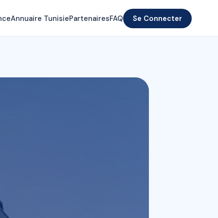
nce
Annuaire Tunisie
Partenaires
FAQ
Se Connecter