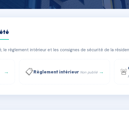
iété
lière
le règlement intérieur et les consignes de sécurité de la résidenc
âtiment(s)
📋
🚨
→
→
Règlement intérieur
Non publié
 WhatsApp
✉ Email
té
rue Saint-Honoré, 75001 Paris - Tél. : +33 6 51 11 56 90 - 
AC6473136
🇫🇷
ww.syndic.digital - E-mail : syndic.digital@gmail.c