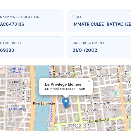
N° IMMATRICULATION
ÉTAT
AC6473136
IMMATRICULEE_RATTACHEE
CODE INSEE
DATE RÈGLEMENT
69383
21/01/2002
×
vme.plus/AC6473136
Le Privilège Molière
66 r moliere 69003 Lyon
 Privilège Molière
r moliere
69003 Lyon