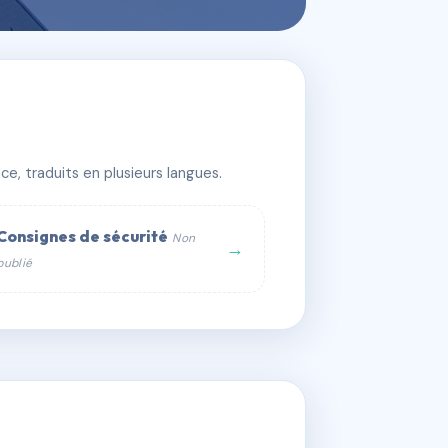
e, traduits en plusieurs langues.
Consignes de sécurité
Non
→
publié
web :
om