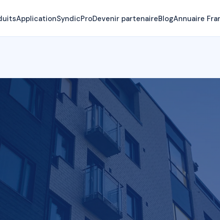
duits
Application
SyndicPro
Devenir partenaire
Blog
Annuaire Fra