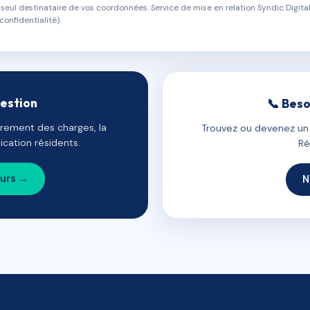
eul destinataire de vos coordonnées. Service de mise en relation Syndic Digital
confidentialité).
gestion
📞 Beso
uvrement des charges, la
Trouvez ou devenez un c
cation résidents.
Ré
ours →
N