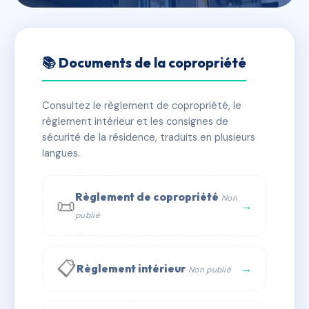
🇫🇷 RFRAC6474613
LE ROCHER IV Bat.10 Gneiss
📚 Documents de la copropriété
📍 Rue de la Reine Jeanne Quartier Le Fouquet 13127
VITROLLES
Consultez le règlement de copropriété, le
règlement intérieur et les consignes de
✓ Immatriculée
🏠 18 lots
🏗 1 bâtiment(s)
sécurité de la résidence, traduits en plusieurs
langues.
📞 Contacter Syndic Digital
💬 WhatsApp
Règlement de copropriété
Non
📜
✉ Email
→
publié
📋
→
Règlement intérieur
Non publié