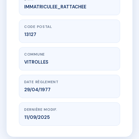
IMMATRICULEE_RATTACHEE
www.vme.plus/AC6474613
LE ROCHER IV Bat.10 Gneiss
Rue de la Reine Jeanne Quartier Le Fouquet
13127 VITROLLES
CODE POSTAL
13127
COMMUNE
VITROLLES
DATE RÈGLEMENT
29/04/1977
DERNIÈRE MODIF.
11/09/2025