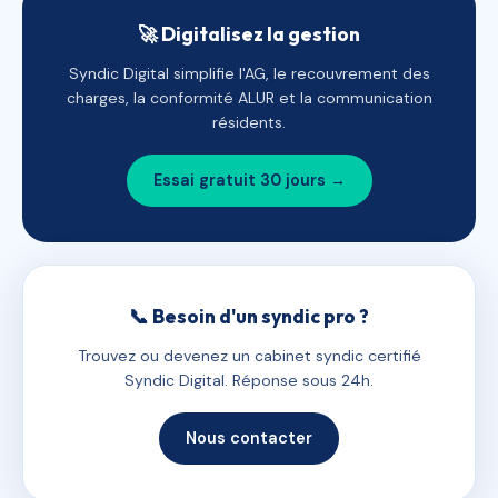
🚀 Digitalisez la gestion
Syndic Digital simplifie l'AG, le recouvrement des
charges, la conformité ALUR et la communication
résidents.
Essai gratuit 30 jours →
📞 Besoin d'un syndic pro ?
Trouvez ou devenez un cabinet syndic certifié
Syndic Digital. Réponse sous 24h.
Nous contacter