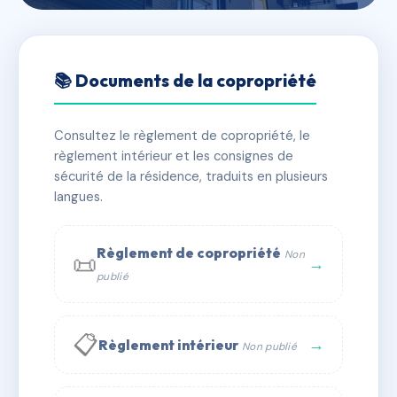
🇫🇷 RFRAC6474878
122 Vauban
📚 Documents de la copropriété
📍 122 bd vauban 59800 Lille
Consultez le règlement de copropriété, le
✓ Immatriculée
🏠 7 lots
🏗 1 bâtiment(s)
règlement intérieur et les consignes de
sécurité de la résidence, traduits en plusieurs
langues.
📞 Contacter Syndic Digital
💬 WhatsApp
✉ Email
Règlement de copropriété
Non
📜
→
publié
📋
→
Règlement intérieur
Non publié