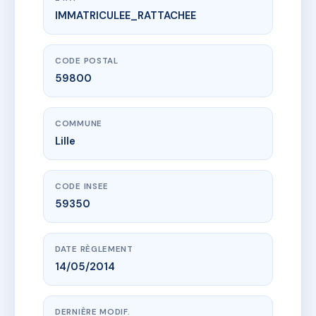
IMMATRICULEE_RATTACHEE
www.vme.plus/AC6474878
122 Vauban
122 bd vauban
59800 Lille
CODE POSTAL
59800
COMMUNE
Lille
CODE INSEE
59350
DATE RÈGLEMENT
14/05/2014
DERNIÈRE MODIF.