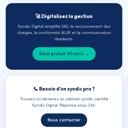
🚀 Digitalisez la gestion
Syndic Digital simplifie l'AG, le recouvrement des
charges, la conformité ALUR et la communication
résidents.
Essai gratuit 30 jours →
📞 Besoin d'un syndic pro ?
Trouvez ou devenez un cabinet syndic certifié
Syndic Digital. Réponse sous 24h.
Nous contacter