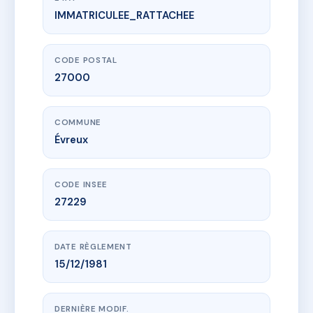
IMMATRICULEE_RATTACHEE
www.vme.plus/AC6475032
BELLE HELENE
39B r victor hugo
27000 Évreux
CODE POSTAL
27000
COMMUNE
Évreux
CODE INSEE
27229
DATE RÈGLEMENT
15/12/1981
DERNIÈRE MODIF.