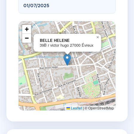
01/07/2025
+
−
×
BELLE HELENE
39B r victor hugo 27000 Évreux
Leaflet
|
© OpenStreetMap