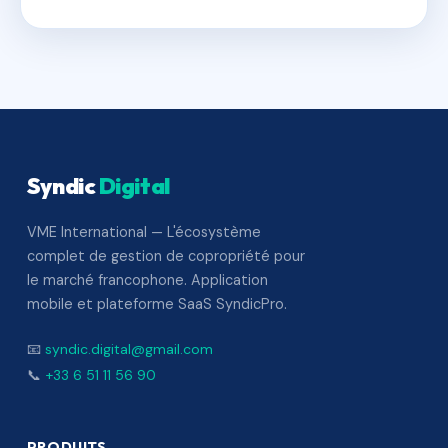
Syndic
Digital
VME International — L'écosystème
complet de gestion de copropriété pour
le marché francophone. Application
mobile et plateforme SaaS SyndicPro.
📧
syndic.digital@gmail.com
📞
+33 6 51 11 56 90
PRODUITS