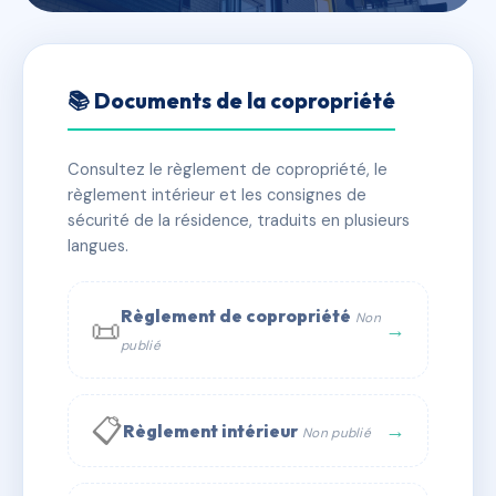
🇫🇷 RFRAC6475032
BELLE HELENE
📚 Documents de la copropriété
📍 39B r victor hugo 27000 Évreux
Consultez le règlement de copropriété, le
✓ Immatriculée
🏠 17 lots
🏗 1 bâtiment(s)
règlement intérieur et les consignes de
sécurité de la résidence, traduits en plusieurs
langues.
📞 Contacter Syndic Digital
💬 WhatsApp
✉ Email
Règlement de copropriété
Non
📜
→
publié
📋
→
Règlement intérieur
Non publié