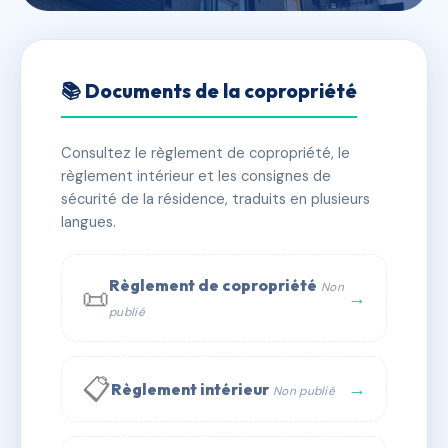
🇫🇷 RFRAC6476360
L'ARC DE SAN MARTI
📚 Documents de la copropriété
📍 3 r d'andorre 66000 PERPIGNAN
Consultez le règlement de copropriété, le
✓ Immatriculée
🏠 18 lots
🏗 1 bâtiment(s)
règlement intérieur et les consignes de
sécurité de la résidence, traduits en plusieurs
langues.
📞 Contacter Syndic Digital
💬 WhatsApp
✉ Email
Règlement de copropriété
Non
📜
→
publié
📋
→
Règlement intérieur
Non publié