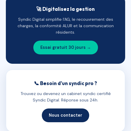
🚀 Digitalisez la gestion
Syndic Digital simplifie l'AG, le recouvrement des
charges, la conformité ALUR et la communication
résidents.
Essai gratuit 30 jours →
📞 Besoin d'un syndic pro ?
Trouvez ou devenez un cabinet syndic certifié
Syndic Digital. Réponse sous 24h.
Nous contacter