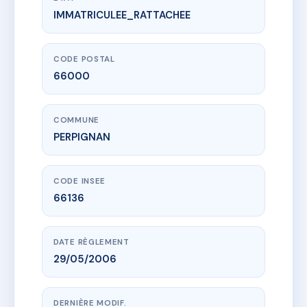
IMMATRICULEE_RATTACHEE
www.vme.plus/AC6476360
L'ARC DE SAN MARTI
3 r d'andorre
66000 PERPIGNAN
CODE POSTAL
66000
COMMUNE
PERPIGNAN
CODE INSEE
66136
DATE RÈGLEMENT
29/05/2006
DERNIÈRE MODIF.