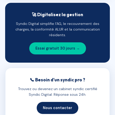
🚀 Digitalisez la gestion
Syndic Digital simplifie l'AG, le recouvrement des
charges, la conformité ALUR et la communication
résidents.
Essai gratuit 30 jours →
📞 Besoin d'un syndic pro ?
Trouvez ou devenez un cabinet syndic certifié
Syndic Digital. Réponse sous 24h.
Nous contacter