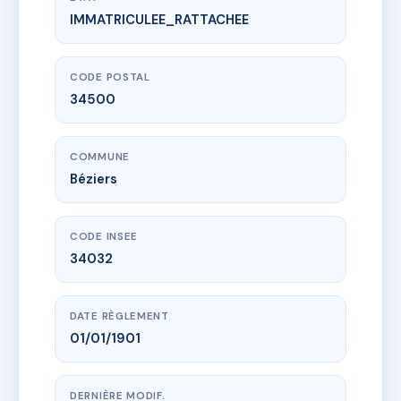
IMMATRICULEE_RATTACHEE
www.vme.plus/AC6477277
LE FENELON
14 r jacques ferreol mazas
34500 Béziers
CODE POSTAL
34500
COMMUNE
Béziers
CODE INSEE
34032
DATE RÈGLEMENT
01/01/1901
DERNIÈRE MODIF.