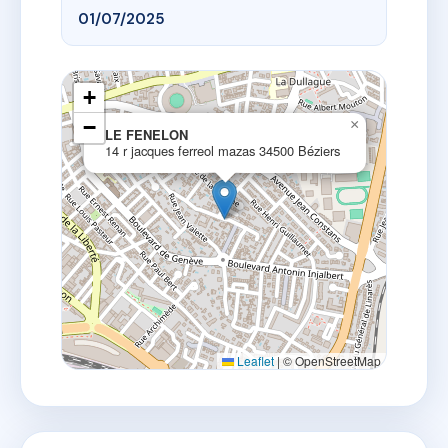
01/07/2025
+
−
×
LE FENELON
14 r jacques ferreol mazas 34500 Béziers
Leaflet
|
© OpenStreetMap