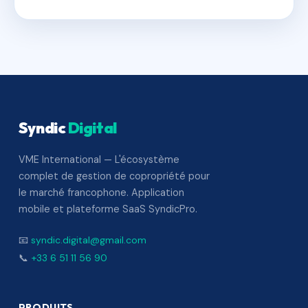
Syndic
Digital
VME International — L'écosystème
complet de gestion de copropriété pour
le marché francophone. Application
mobile et plateforme SaaS SyndicPro.
📧
syndic.digital@gmail.com
📞
+33 6 51 11 56 90
PRODUITS