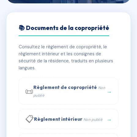
🇫🇷 RFRAC6477277
LE FENELON
📚 Documents de la copropriété
📍 14 r jacques ferreol mazas 34500 Béziers
Consultez le règlement de copropriété, le
✓ Immatriculée
🏠 10 lots
🏗 1 bâtiment(s)
règlement intérieur et les consignes de
sécurité de la résidence, traduits en plusieurs
langues.
📞 Contacter Syndic Digital
💬 WhatsApp
✉ Email
Règlement de copropriété
Non
📜
→
publié
📋
→
Règlement intérieur
Non publié