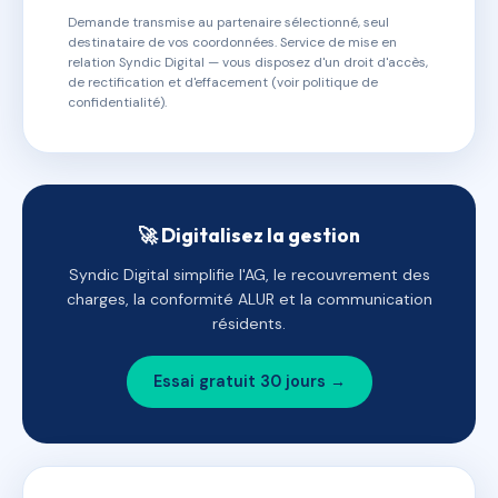
Demande transmise au partenaire sélectionné, seul
destinataire de vos coordonnées. Service de mise en
relation Syndic Digital — vous disposez d'un droit d'accès,
de rectification et d'effacement (voir politique de
confidentialité).
🚀 Digitalisez la gestion
Syndic Digital simplifie l'AG, le recouvrement des
charges, la conformité ALUR et la communication
résidents.
Essai gratuit 30 jours →