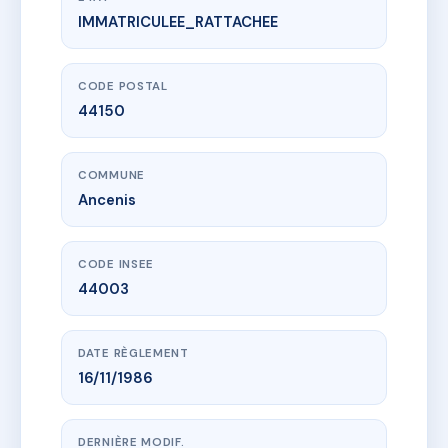
IMMATRICULEE_RATTACHEE
www.vme.plus/AC6479901
26 RUE DE CHAROST
26 r de charost
44150 Ancenis
CODE POSTAL
44150
COMMUNE
Ancenis
CODE INSEE
44003
DATE RÈGLEMENT
16/11/1986
DERNIÈRE MODIF.