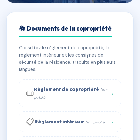
🇫🇷 RFRAC6479901
26 RUE DE CHAROST
📚 Documents de la copropriété
📍 26 r de charost 44150 Ancenis
Consultez le règlement de copropriété, le
✓ Immatriculée
🏠 4 lots
🏗 1 bâtiment(s)
règlement intérieur et les consignes de
sécurité de la résidence, traduits en plusieurs
langues.
📞 Contacter Syndic Digital
💬 WhatsApp
✉ Email
Règlement de copropriété
Non
📜
→
publié
📋
→
Règlement intérieur
Non publié