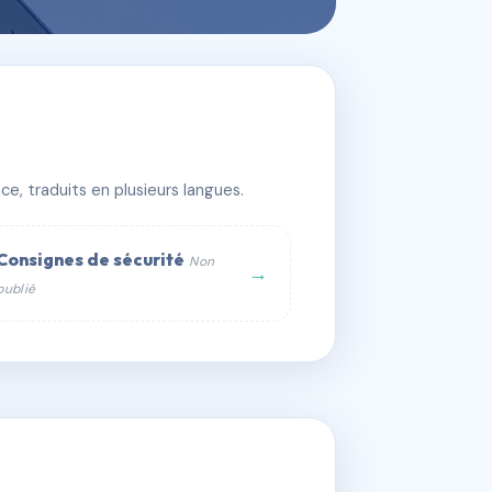
e, traduits en plusieurs langues.
Consignes de sécurité
Non
→
publié
web :
om