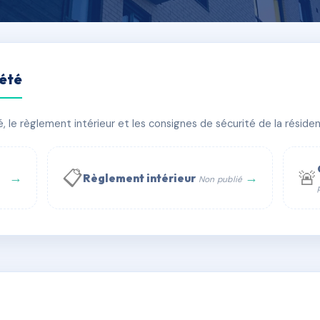
iété
le règlement intérieur et les consignes de sécurité de la résidenc
bâtiment(s)
📋
🚨
→
→
Règlement intérieur
Non publié
 WhatsApp
✉ Email
té
rue Saint-Honoré, 75001 Paris - Tél. : +33 6 51 11 56 90 - 
AC6481964
🇫🇷
ww.syndic.digital - E-mail : syndic.digital@gmail.c