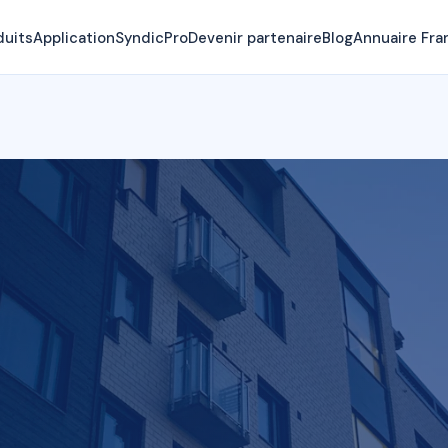
duits
Application
SyndicPro
Devenir partenaire
Blog
Annuaire Fra