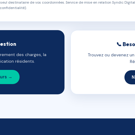
eul destinataire de vos coordonnées. Service de mise en relation Syndic Digital
confidentialité).
gestion
📞 Beso
uvrement des charges, la
Trouvez ou devenez un c
cation résidents.
Ré
ours →
N