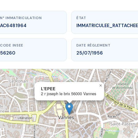
N° IMMATRICULATION
ÉTAT
AC6481964
IMMATRICULEE_RATTACHEE
CODE INSEE
DATE RÈGLEMENT
56260
25/07/1956
×
vme.plus/AC6481964
L'EPEE
2 r joseph le brix 56000 Vannes
L'EPEE
eph le brix
56000 Vannes