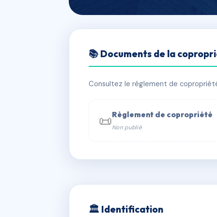
🇫🇷 RFRAC6481964
📚 Documents de la copropr
L'EPEE
📍 2 r joseph le brix 56000 Vannes
Consultez le règlement de copropriété, 
✓ Immatriculée
🏠 30 lots
🏗 1 
Règlement de copropriété
📜
Non publié
📞 Contacter Syndic Digital

Coproprié
229 
N°
w
🏛 Identification