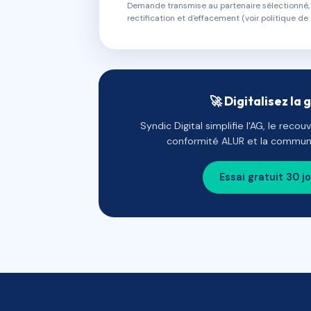
Demande transmise au partenaire sélectionné, s
rectification et d'effacement (voir politique de 
🚀 Digitalisez la 
Syndic Digital simplifie l'AG, le reco
conformité ALUR et la communi
Essai gratuit 30 j