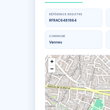
RÉFÉRENCE REGISTRE
RFRAC6481964
COMMUNE
Vannes
+
−
www.
2 r jos