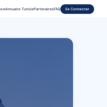
nce
Annuaire Tunisie
Partenaires
FAQ
Se Connecter