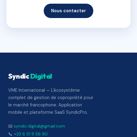
Nous contacter
Syndic
Digital
VME International — L'écosystème
complet de gestion de copropriété pour
le marché francophone. Application
mobile et plateforme SaaS SyndicPro.
📧
syndic.digital@gmail.com
📞
+33 6 51 11 56 90