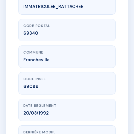
IMMATRICULEE_RATTACHEE
www.vme.plus/AC6482046
résidence du bourg
80 grande rue
69340 Francheville
CODE POSTAL
69340
COMMUNE
Francheville
CODE INSEE
69089
DATE RÈGLEMENT
20/03/1992
DERNIÈRE MODIF.