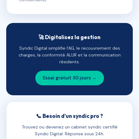
confidentialité).
🚀 Digitalisez la gestion
Syndic Digital simplifie l'AG, le recouvrement des
charges, la conformité ALUR et la communication
résidents.
Essai gratuit 30 jours →
📞 Besoin d'un syndic pro ?
Trouvez ou devenez un cabinet syndic certifié
Syndic Digital. Réponse sous 24h.