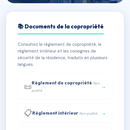
🇫🇷 RFRAC6482046
résidence du bourg
📚 Documents de la copropriété
📍 80 grande rue 69340 Francheville
Consultez le règlement de copropriété, le
✓ Immatriculée
🏠 22 lots
🏗 1 bâtiment(s)
règlement intérieur et les consignes de
sécurité de la résidence, traduits en plusieurs
langues.
📞 Contacter Syndic Digital
💬 WhatsApp
✉ Email
Règlement de copropriété
Non
📜
→
publié
📋
→
Règlement intérieur
Non publié