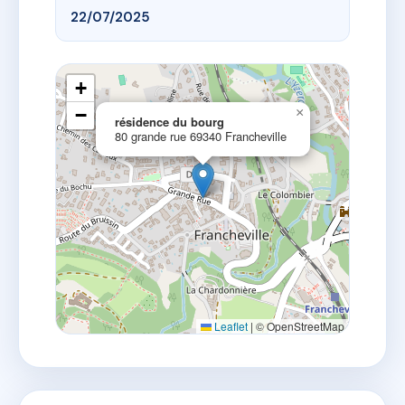
22/07/2025
+
−
×
résidence du bourg
80 grande rue 69340 Francheville
Leaflet
|
© OpenStreetMap