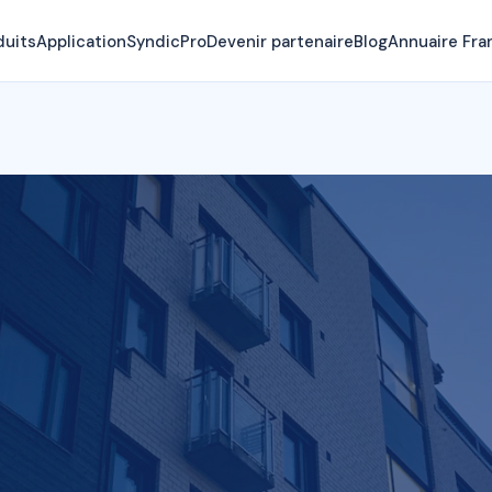
duits
Application
SyndicPro
Devenir partenaire
Blog
Annuaire Fra