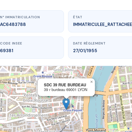
N° IMMATRICULATION
ÉTAT
AC6483788
IMMATRICULEE_RATTACHEE
CODE INSEE
DATE RÈGLEMENT
69381
27/01/1955
×
vme.plus/AC6483788
SDC 39 RUE BURDEAU
39 r burdeau 69001 LYON
C 39 RUE BURDEAU
r burdeau
69001 LYON