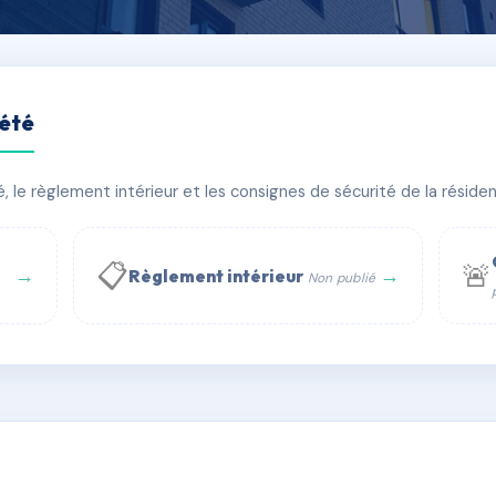
iété
URDEAU
le règlement intérieur et les consignes de sécurité de la résidenc
âtiment(s)
📋
🚨
→
→
Règlement intérieur
Non publié
 WhatsApp
✉ Email
té
rue Saint-Honoré, 75001 Paris - Tél. : +33 6 51 11 56 90 - 
AC6483788
🇫🇷
ww.syndic.digital - E-mail : syndic.digital@gmail.c