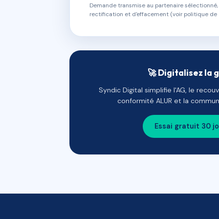
Demande transmise au partenaire sélectionné, s
rectification et d'effacement (voir politique de 
🚀 Digitalisez la 
Syndic Digital simplifie l'AG, le reco
conformité ALUR et la communi
Essai gratuit 30 j