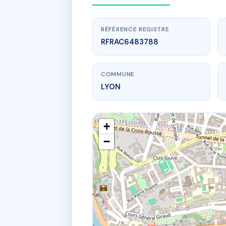
RÉFÉRENCE REGISTRE
RFRAC6483788
COMMUNE
LYON
+
−
www.
SD
39 