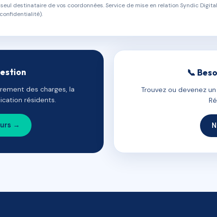
eul destinataire de vos coordonnées. Service de mise en relation Syndic Digital
confidentialité).
gestion
📞 Beso
uvrement des charges, la
Trouvez ou devenez un c
cation résidents.
Ré
ours →
N