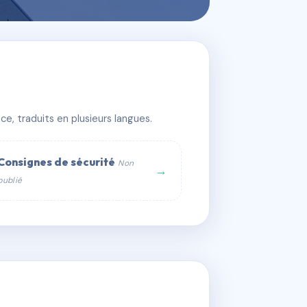
e, traduits en plusieurs langues.
Consignes de sécurité
Non
→
publié
web :
om