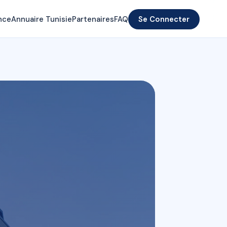
nce
Annuaire Tunisie
Partenaires
FAQ
Se Connecter